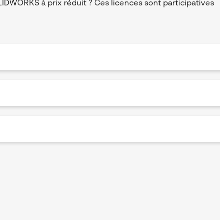
DWORKS à prix réduit ? Ces licences sont participatives
rofessionnelle dans un seul package. Concevez rapidemen
e logiciel
?
s outils de simulation et d'analyse supplémentaires.
s de vos conceptions avec Visualize. Vérifiez la qualité de 
eux ?
cker.
 trouve dans Professional et Premium) avec des fonctionnal
ces et le mouvement des assemblages.
aux et des cadres avec des fonctions de routage spéciales
?