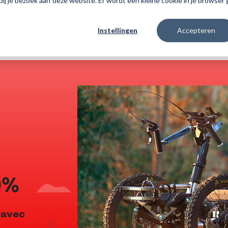
 bij je bezoek aan deze website. Er wordt een kleine cookie in je browse
Instellingen
Accepteren
Produits
Services
Découvrir Visia
0%
 avec