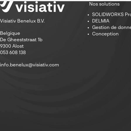
Nos solutions
Collaborer avec votre équipe 
Gérez vos conceptions, vos d
SOLIDWORKS Pro
souhaitent tirer le meilleur
DELMIA
Visiativ Benelux B.V.
Gestion de donn
Belgique
Conception
De Gheeststraat 1b
9300 Alost
053 608 138
info.benelux@visiativ.com