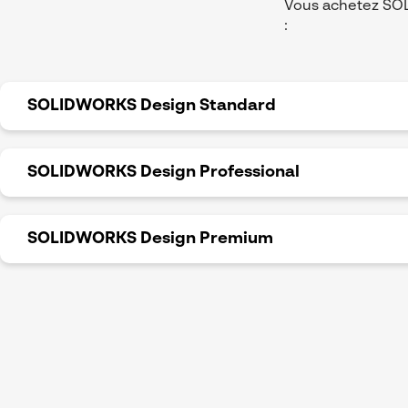
Vous achetez SOLI
:
SOLIDWORKS Design Standard
SOLIDWORKS Design Professional
Tout ce dont vous avez besoin pour une conception p
SOLIDWORKS Professional.
SOLIDWORKS Design Premium
Que pouvez-vous faire avec c
Complétez le programme Professional avec de puissant
Créez des images photoréaliste
Que pouvez-vous
faire avec 
pratiques tels que Design Che
Plus que du design ! L'offre complète (tout ce qui se
Testez la résistance des piè
collaboration et d'informatique dématérialisée.
Concevoir des câbles, des tuy
Que pouvez-vous
faire avec 