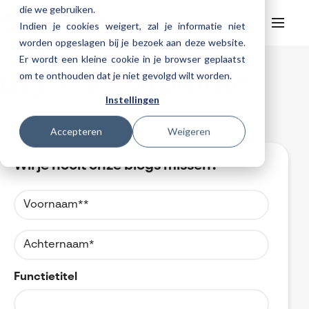
die we gebruiken.
Indien je cookies weigert, zal je informatie niet
worden opgeslagen bij je bezoek aan deze website.
Subtitle
Er wordt een kleine cookie in je browser geplaatst
Helpdesk
Webinars
om te onthouden dat je niet gevolgd wilt worden.
Blogs about "
3d-printen
"
Producten
Instellingen
Consultancy
Manufacturing
Trainingen
Accepteren
Weigeren
Databeheer & PLM
DELMIA
Support
SOLIDWORKS trainingen
Virtueel testen
SOLIDWORKS CAM
SOLIDWORKS PDM
Wil je nooit onze blogs missen?
Ontdek Visiativ
Helpdesk
3DEXPERIENCE trainingen
Meer
Visiativ PLM
3DEXPERIENCE Works Simulation
Kennis
Ons bedrijf
Onderhoudscontract SOLIDWORKS
Trainingskalender
ENOVIA
SOLIDWORKS Simulation
SOLIDWORKS Composer
Contact
Downloads
Werken bij Visiativ
SOLIDWORKS Visualize
FAQs SOLIDWORKS
myCAD Day 2026
SOLIDWORKS Electrical
Functietitel
Acties en promoties
SOLIDWORKS Inspection