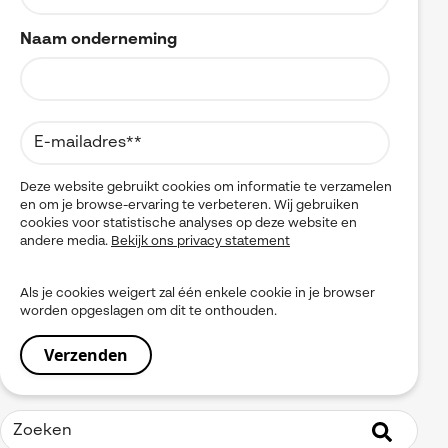
Visiativ Customer Service
Naam onderneming
Spare Parts Cloud Plarform
CATIA Composer
myCADtools
Deze website gebruikt cookies om informatie te verzamelen
myPDMtools
en om je browse-ervaring te verbeteren. Wij gebruiken
cookies voor statistische analyses op deze website en
andere media.
Bekijk ons privacy statement
Als je cookies weigert zal één enkele cookie in je browser
worden opgeslagen om dit te onthouden.