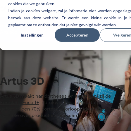
cookies die we gebruiken.
Indien je cookies weigert, zal je informatie niet worden opgeslage
bezoek aan deze website. Er wordt een kleine cookie in je 
geplaatst om te onthouden dat je niet gevolgd wilt worden.
Home
Ontdek visiativ
Referenties
Artus3d
Instellingen
Accepteren
Weigere
Artus 3D
Artus 3D
maakt handortheses en heeft dankzij de
Formlabs Fuse 1+
indrukwekkende resultaten
geboekt: een 70% kortere doorlooptijd en volledige
controle over productieprocessen.