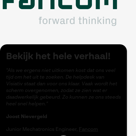
Bekijk het hele verhaal!
"Als we ergens niet uitkomen kost dat ons veel
tijd om het uit te zoeken. De helpdesk van
Visiativ staat dan voor ons klaar. Vaak wordt het
scherm overgenomen, zodat ze zien wat er
daadwerkelijk gebeurd. Zo kunnen ze ons steeds
heel snel helpen."
Joost Nievergeld
Junior Mechatronics Engineer
,
Fancom