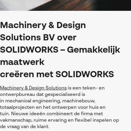
Machinery & Design
Solutions BV over
SOLIDWORKS
–
Gema
kkelijk
maatwerk
cre
ë
ren
met
SOLIDWORKS
Mach
i
nery
&
Design Solutions
is een teken- en
ontwerpbureau dat
gespecialiseerd
is
in
mechanical
engineering,
machinebouw,
totaalprojecten
en het ontwerpen voor huis
en
tuin.
N
i
euwe ide
e
ën
combineert de firma
met
vakmanschap
,
ruime
ervaring
en flexibel inspelen op
de vraag van de klant
.