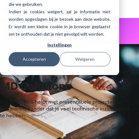
die we gebruiken.
Indien je cookies weigert, zal je informatie niet
worden opgeslagen bij je bezoek aan deze website.
Er wordt een kleine cookie in je browser geplaatst
Home
Ontdek visiativ
Referenties
om te onthouden dat je niet gevolgd wilt worden.
Mdsolutions
Instellingen
Accepteren
Weigeren
MD Solutions
SOLIDWORKS helpt met presentabele projecten te
genereren, zonder dat je veel technische inzicht dient
te hebben.