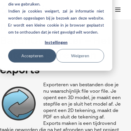
die we gebruiken.
Indien je cookies weigert, zal je informatie niet
worden opgeslagen bij je bezoek aan deze website.
myCADtools
Er wordt een kleine cookie in je browser geplaatst
Helpdesk
Webinars
om te onthouden dat je niet gevolgd wilt worden.
Producten
BatchConverter – Het
Instellingen
3DEXPERIENCE
Ontwerpen
automatiseren van
Trainingen
Accepteren
Weigeren
Cloud services for SOLIDWORKS
Manufacturing
SOLIDWORKS Design
Support
SOLIDWORKS trainingen
Klantverhalen over cloudbased werken
exports
Databeheer & PLM
CATIA
DELMIA
AI in SOLIDWORKS Design
Over Visiativ
Helpdesk
3DEXPERIENCE trainingen
Cloudmigratie
Virtueel testen
3DEXPERIENCE
SOLIDWORKS CAM
SOLIDWORKS PDM
Cloud services gratis activeren
Contact
Ons bedrijf
Exporteren van bestanden doe je
My Visiativ Login
Trainingskalender
nu waarschijnlijk file voor file. Je
Consultancy diensten
nTopology
Visiativ PLM
3DEXPERIENCE Cloud Simulation
SOLIDWORKS Design Ultimate
Werken bij Visiativ
opent een 3D model, je maakt een
Onderhoudscontract SOLIDWORKS
stepfile en je sluit het model af. Je
Meer
DriveWorks
ENOVIA
SOLIDWORKS Simulation
Nieuws
Download SOLIDWORKS 2025
opent een 2D tekening, maakt de
DraftSight
SOLIDWORKS Composer
PDF en sluit de tekening af.
Evenementen
Exports maken is een tijdrovend
SOLIDWORKS Visualize
taakje geworden die na het afronden van het project