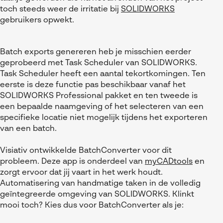
Referenties
MyCAD Day 2026
toch steeds weer de irritatie bij
SOLIDWORKS
SOLIDWORKS Electrical
gebruikers opwekt.
Acties en promoties
SOLIDWORKS Inspection
Kennis
Batch exports genereren heb je misschien eerder
Visiativ Customer Service
FAQs SOLIDWORKS
geprobeerd met Task Scheduler van SOLIDWORKS.
Task Scheduler heeft een aantal tekortkomingen. Ten
Spare Parts Platform
Downloads
eerste is deze functie pas beschikbaar vanaf het
CATIA Composer
SOLIDWORKS Professional pakket en ten tweede is
een bepaalde naamgeving of het selecteren van een
myCADtools
specifieke locatie niet mogelijk tijdens het exporteren
van een batch.
myPDMtools
Visiativ ontwikkelde BatchConverter voor dit
probleem. Deze app is onderdeel van
myCADtools
en
zorgt ervoor dat jij vaart in het werk houdt.
Automatisering van handmatige taken in de volledig
geïntegreerde omgeving van SOLIDWORKS. Klinkt
mooi toch? Kies dus voor BatchConverter als je: