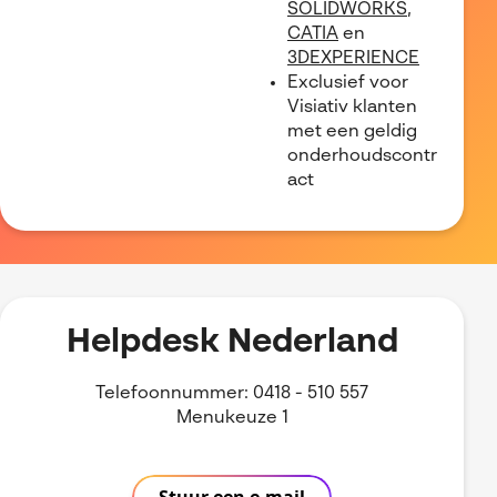
Referenties
MyCAD Day 2026
SOLIDWORKS
,
SOLIDWORKS Electrical
CATIA
en
Acties en promoties
3DEXPERIENCE
SOLIDWORKS Inspection
Exclusief voor
Kennis
Visiativ klanten
Visiativ Customer Service
met een geldig
FAQs SOLIDWORKS
onderhoudscontr
Spare Parts Platform
Downloads
act
CATIA Composer
myCADtools
myPDMtools
Helpdesk Nederland
Telefoonnummer: 0418 - 510 557
Menukeuze 1