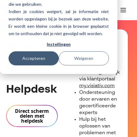
die we gebruiken.
Indien je cookies weigert, zal je informatie niet
worden opgeslagen bij je bezoek aan deze website.
Er wordt een kleine cookie in je browser geplaatst
Helpdesk
Webinars
om te onthouden dat je niet gevolgd wilt worden.
Producten
Bereikbaar op
Visiativ
Instellingen
werkdagen
3DEXPERIENCE
Ontwerpen
tussen 8.30 en
Trainingen
Accepteren
Weigeren
Cloud services for SOLIDWORKS
17.00 uur
Manufacturing
SOLIDWORKS Design
Benelux
Service
Support
SOLIDWORKS trainingen
Klantverhalen over cloudbased werken
24/7 toegankelijk
Databeheer & PLM
CATIA
DELMIA
AI in SOLIDWORKS Design
Over Visiativ
Helpdesk
via klantportaal
3DEXPERIENCE trainingen
Cloudmigratie
Virtueel testen
3DEXPERIENCE
SOLIDWORKS CAM
SOLIDWORKS PDM
Cloud services gratis activeren
my.visiativ.com
Helpdesk
Contact
Ons bedrijf
My Visiativ Login
Ondersteuning
Trainingskalender
Consultancy diensten
nTopology
Visiativ PLM
3DEXPERIENCE Cloud Simulation
SOLIDWORKS Design Ultimate
door ervaren en
Werken bij Visiativ
Onderhoudscontract SOLIDWORKS
gecertificeerde
Meer
DriveWorks
ENOVIA
SOLIDWORKS Simulation
Direct scherm
experts
Nieuws
delen met
Download SOLIDWORKS 2025
Hulp bij het
helpdesk
DraftSight
SOLIDWORKS Composer
Evenementen
oplossen van
problemen met
SOLIDWORKS Visualize