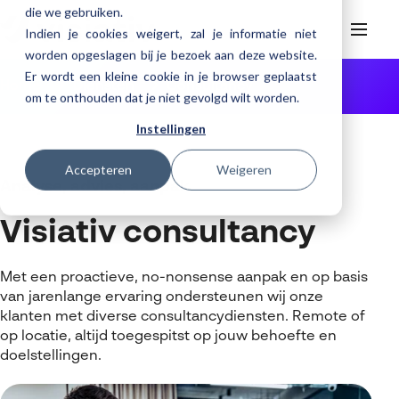
die we gebruiken.
Indien je cookies weigert, zal je informatie niet
worden opgeslagen bij je bezoek aan deze website.
Er wordt een kleine cookie in je browser geplaatst
Helpdesk
Webinars
Home
Diensten
Consultancy
om te onthouden dat je niet gevolgd wilt worden.
Producten
Instellingen
3DEXPERIENCE
Ontwerpen
Trainingen
Accepteren
Weigeren
Cloud services for SOLIDWORKS
Manufacturing
SOLIDWORKS Design
Analyse, advies, aanpak
Support
SOLIDWORKS trainingen
Klantverhalen over cloudbased werken
Databeheer & PLM
CATIA
DELMIA
AI in SOLIDWORKS Design
Visiativ consultancy
Over Visiativ
Helpdesk
3DEXPERIENCE trainingen
Cloudmigratie
Virtueel testen
3DEXPERIENCE
SOLIDWORKS CAM
SOLIDWORKS PDM
Cloud services gratis activeren
Contact
Ons bedrijf
My Visiativ Login
Trainingskalender
Met een proactieve, no-nonsense aanpak en op basis
Consultancy diensten
nTopology
Visiativ PLM
3DEXPERIENCE Cloud Simulation
SOLIDWORKS Design Ultimate
Werken bij Visiativ
van jarenlange ervaring ondersteunen wij onze
Onderhoudscontract SOLIDWORKS
klanten met diverse consultancydiensten. Remote of
Meer
DriveWorks
ENOVIA
SOLIDWORKS Simulation
Nieuws
Download SOLIDWORKS 2025
op locatie, altijd toegespitst op jouw behoefte en
DraftSight
SOLIDWORKS Composer
doelstellingen.
Evenementen
SOLIDWORKS Visualize