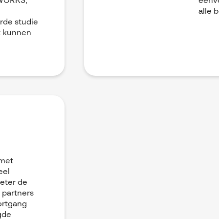
DWORKS,
eenvo
alle 
rde studie
ct kunnen
 met
eel
beter de
 partners
ortgang
gde