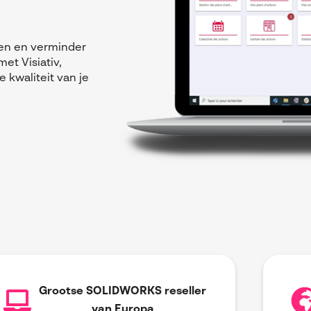
t
ten en verminder
et Visiativ,
 kwaliteit van je
Grootse SOLIDWORKS reseller
van Europa