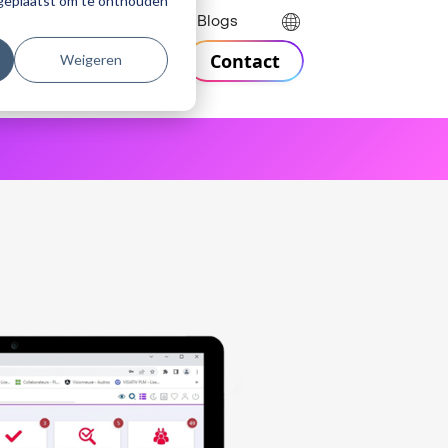
r geplaatst om te onthouden
Helpdesk
Webinars
Blogs
Contact
Weigeren
n
Support
Over Visiativ