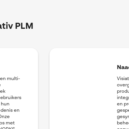
ativ PLM
Naad
een multi-
Visia
e
over
lek
produ
ebruikers
integ
l hun
en pr
denis en
gespe
 Onze
gesy
oos met
behe