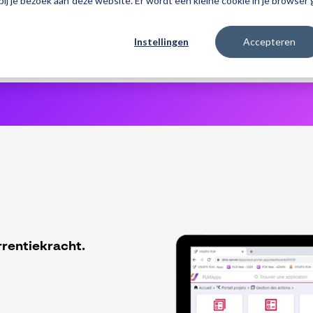
 bij je bezoek aan deze website. Er wordt een kleine cookie in je browse
Instellingen
Accepteren
Producten
3DEXPERIENCE
Traininge
rrentiekracht.