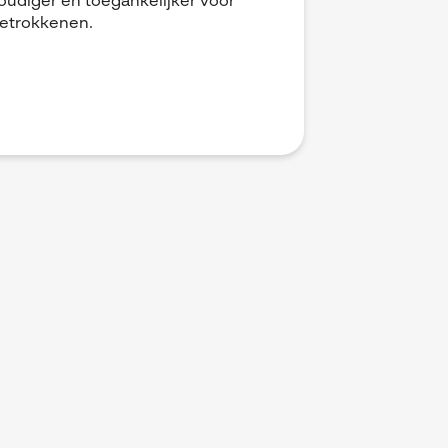
udiger en toegankelijker voor
betrokkenen.