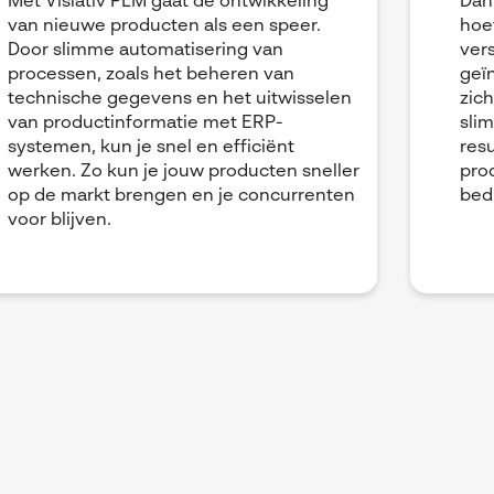
Met Visiativ PLM gaat de ontwikkeling
Dan
van nieuwe producten als een speer.
hoef
Door slimme automatisering van
ver
processen, zoals het beheren van
geï
technische gegevens en het uitwisselen
zich
van productinformatie met ERP-
sli
systemen, kun je snel en efficiënt
res
werken. Zo kun je jouw producten sneller
pro
op de markt brengen en je concurrenten
bedr
voor blijven.