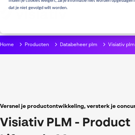
Indien je cookies weigert, zal je informatie niet worden opgeslagen
dat je niet gevolgd wilt worden.
Home
Producten
Databeheer plm
Visiativ plm
Versnel je productontwikkeling, versterk je concu
Visiativ PLM - Product