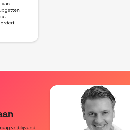
n van
budgetten
het
ordert.
 aan
raag vrijblijvend