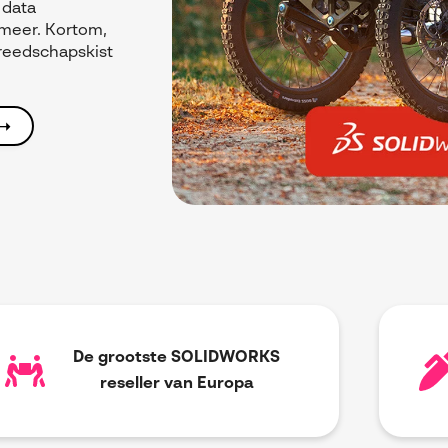
 data
 meer. Kortom,
reedschapskist
 ➝
De grootste SOLIDWORKS
reseller van Europa