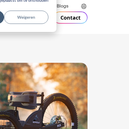
r geplaatst om te onthouden
Helpdesk
Webinars
Blogs
Contact
Weigeren
n
Support
Over Visiativ