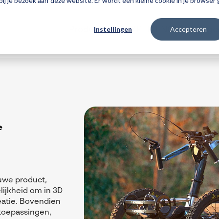
 bij je bezoek aan deze website. Er wordt een kleine cookie in je browse
Instellingen
Accepteren
Producten
3DEXPERIENCE
Traininge
e
uwe product,
lijkheid om in 3D
reatie. Bovendien
toepassingen,