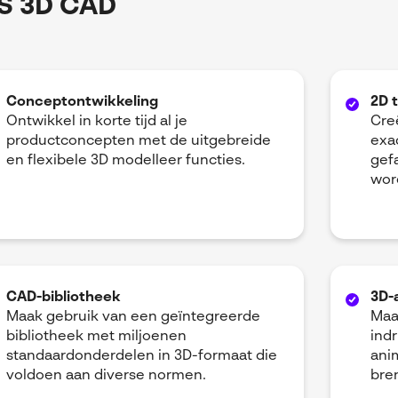
S 3D CAD
Conceptontwikkeling
2D 
Ontwikkel in korte tijd al je
Cre
productconcepten met de uitgebreide
exa
en flexibele 3D modelleer functies.
gef
wor
CAD-bibliotheek
3D-
Maak gebruik van een geïntegreerde
Maa
bibliotheek met miljoenen
ind
standaardonderdelen in 3D-formaat die
ani
voldoen aan diverse normen.
bre