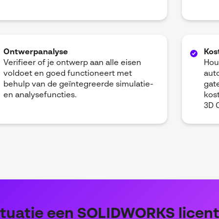
Ontwerpanalyse
Kos
Verifieer of je ontwerp aan alle eisen
Hou
voldoet en goed functioneert met
aut
behulp van de geïntegreerde simulatie-
gat
en analysefuncties.
kos
3D 
ituatie een SOLIDWORKS licent