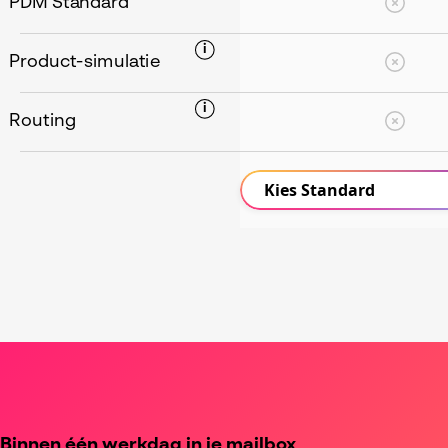
PDM Standard
i
Product-simulatie
i
Routing
Kies Standard
Binnen één werkdag in je mailbox