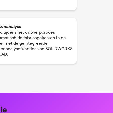
tenanalyse
d tijdens het ontwerpproces
omatisch de fabricagekosten in de
en met de geïntegreerde
tenanalysefuncties van SOLIDWORKS
CAD.
ie