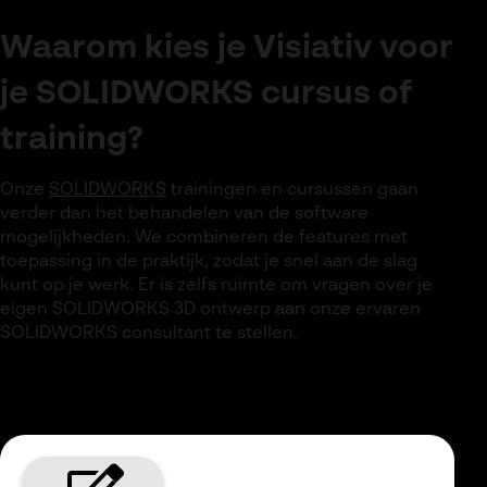
Waarom kies je Visiativ voor
je SOLIDWORKS cursus of
training?
Onze
SOLIDWORKS
trainingen en cursussen gaan
verder dan het behandelen van de software
mogelijkheden. We combineren de features met
toepassing in de praktijk, zodat je snel aan de slag
kunt op je werk. Er is zelfs ruimte om vragen over je
eigen SOLIDWORKS 3D ontwerp aan onze ervaren
SOLIDWORKS consultant te stellen.