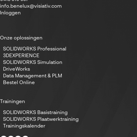
kan worden ingezet voor de trainingen, die
info.benelux@visiativ.com
Visiativ organiseert. Dat scheelt flink in de
Inloggen
kosten. Kijk voor de voorwaarden op
oom.nl
.
Dit is slechts één voorbeeld. Het kan zijn, dat
er in jouw bedrijfstak andere mogelijkheden
Onze oplossingen
zijn. Het loont altijd de moeite om dit uit te
zoeken of navraag te doen binnen je bedrijf!
SOLIDWORKS Professional
3DEXPERIENCE
SOLIDWORKS Simulation
DriveWorks
Data Management & PLM
Bestel Online
Trainingen
SOLIDWORKS Basistraining
SOLIDWORKS Plaatwerktraining
Trainingskalender