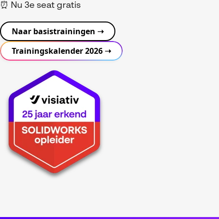
Referenties
MyCAD Day 2026
⏰ Nu 3e seat gratis
SOLIDWORKS Electrical
Acties en promoties
Naar basistrainingen ➝
SOLIDWORKS Inspection
Kennis
Trainingskalender 2026 ➝
Visiativ Customer Service
FAQs SOLIDWORKS
Spare Parts Platform
Downloads
CATIA Composer
myCADtools
myPDMtools