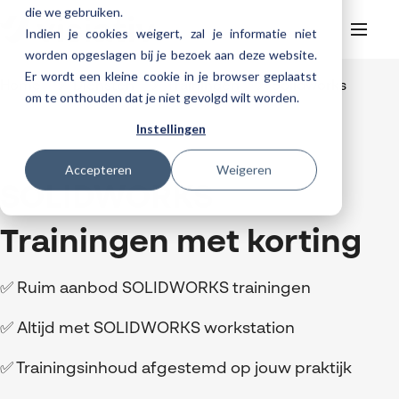
die we gebruiken.
Indien je cookies weigert, zal je informatie niet
worden opgeslagen bij je bezoek aan deze website.
Er wordt een kleine cookie in je browser geplaatst
Helpdesk
Webinars
Home
Diensten
Trainingen
Solidworks
om te onthouden dat je niet gevolgd wilt worden.
Producten
Instellingen
3DEXPERIENCE
Ontwerpen
Trainingen
Accepteren
Weigeren
Cloud services for SOLIDWORKS
Manufacturing
SOLIDWORKS Design
SOLIDWORKS
Support
SOLIDWORKS trainingen
Klantverhalen over cloudbased werken
Databeheer & PLM
CATIA
DELMIA
AI in SOLIDWORKS Design
Over Visiativ
Helpdesk
Trainingen met korting
3DEXPERIENCE trainingen
Cloudmigratie
Virtueel testen
3DEXPERIENCE
SOLIDWORKS CAM
SOLIDWORKS PDM
Cloud services gratis activeren
Contact
Ons bedrijf
My Visiativ Login
Trainingskalender
Consultancy diensten
nTopology
Visiativ PLM
3DEXPERIENCE Cloud Simulation
SOLIDWORKS Design Ultimate
✅ Ruim aanbod SOLIDWORKS trainingen
Werken bij Visiativ
Onderhoudscontract SOLIDWORKS
Meer
DriveWorks
ENOVIA
SOLIDWORKS Simulation
✅ Altijd met SOLIDWORKS workstation
Nieuws
Download SOLIDWORKS 2025
DraftSight
SOLIDWORKS Composer
Evenementen
✅ Trainingsinhoud afgestemd op jouw praktijk
SOLIDWORKS Visualize