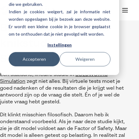
die we gebruiken.
Indien je cookies weigert, zal je informatie niet
worden opgeslagen bij je bezoek aan deze website.
Buckle up, start een
Er wordt een kleine cookie in je browser geplaatst
Helpdesk
Webinars
om te onthouden dat je niet gevolgd wilt worden.
Producten
knikstudie in
Instellingen
3DEXPERIENCE
Ontwerpen
Simulation!
Trainingen
Accepteren
Weigeren
Cloud services for SOLIDWORKS
Manufacturing
SOLIDWORKS Design
Support
SOLIDWORKS trainingen
Klantverhalen over cloudbased werken
Databeheer & PLM
CATIA
DELMIA
AI in SOLIDWORKS Design
Een statische, lineaire studie in
SOLDWORKS
Over Visiativ
Helpdesk
Simulation
zegt niet alles. Bij virtuele tests moet je
3DEXPERIENCE trainingen
Cloudmigratie
Virtueel testen
3DEXPERIENCE
SOLIDWORKS CAM
SOLIDWORKS PDM
Cloud services gratis activeren
goed nadenken of de resultaten die je krijgt wel het
Contact
Ons bedrijf
My Visiativ Login
Trainingskalender
antwoord zijn op de vraag die stelt. Én of je wel de
Consultancy diensten
nTopology
Visiativ PLM
3DEXPERIENCE Cloud Simulation
SOLIDWORKS Design Ultimate
juiste vraag hebt gesteld.
Werken bij Visiativ
Onderhoudscontract SOLIDWORKS
Meer
DriveWorks
ENOVIA
SOLIDWORKS Simulation
Nieuws
Dit klinkt misschien filosofisch. Daarom heb ik
Download SOLIDWORKS 2025
onderstaand voorbeeld. Als je naar deze studie kijkt,
DraftSight
SOLIDWORKS Composer
Evenementen
zie je dit model voldoet aan de Factor of Safety. Maar
dit model is alleen getest op belasting. In realiteit zal
SOLIDWORKS Visualize