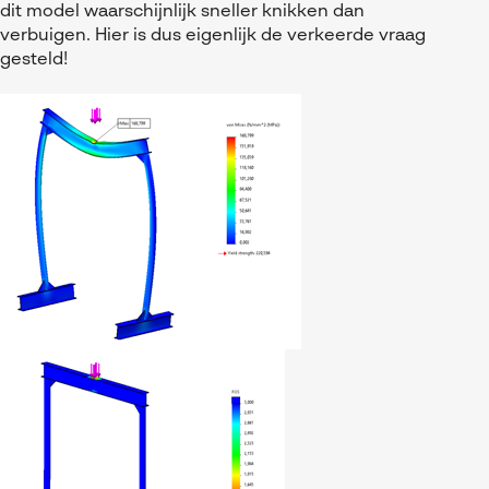
Referenties
MyCAD Day 2026
dit model waarschijnlijk sneller knikken dan
SOLIDWORKS Electrical
verbuigen. Hier is dus eigenlijk de verkeerde vraag
Acties en promoties
gesteld!
SOLIDWORKS Inspection
Kennis
Visiativ Customer Service
FAQs SOLIDWORKS
Spare Parts Platform
Downloads
CATIA Composer
myCADtools
myPDMtools