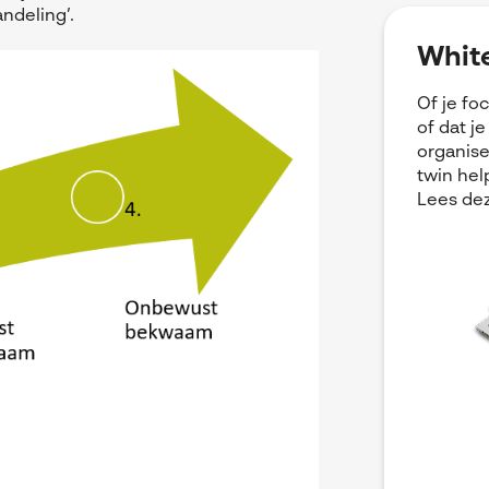
ndeling’.
White
Of je fo
of dat j
organise
twin hel
Lees dez