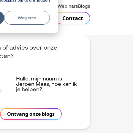
r geplaatst om te onthouden
Helpdesk
Webinars
Blogs
Contact
Weigeren
n
Support
Over Visiativ
 of advies over onze
cten?
Hallo, mijn naam is
Jeroen Maas, hoe kan ik
je helpen?
Ontvang onze blogs