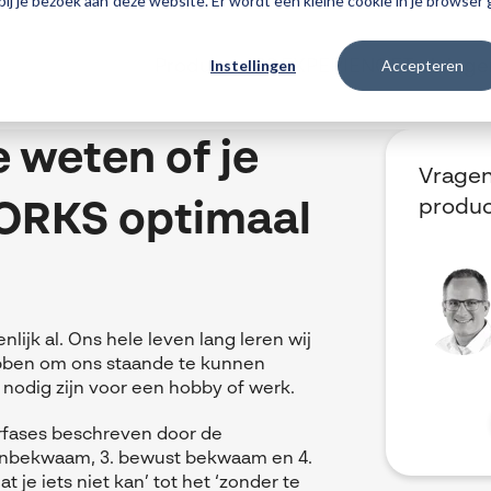
 bij je bezoek aan deze website. Er wordt een kleine cookie in je browse
Instellingen
Accepteren
Producten
3DEXPERIENCE
Traininge
 weten of je
Vragen
produ
ORKS optimaal
enlijk al. Ons hele leven lang leren wij
ebben om ons staande te kunnen
nodig zijn voor een hobby of werk.
erfases beschreven door de
onbekwaam, 3. bewust bekwaam en 4.
je iets niet kan’ tot het ‘zonder te