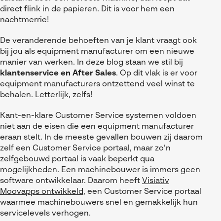
Referenties
MyCAD Day 2026
direct flink in de papieren. Dit is voor hem een
SOLIDWORKS Electrical
nachtmerrie!
Acties en promoties
SOLIDWORKS Inspection
Kennis
De veranderende behoeften van je klant vraagt ook
bij jou als equipment manufacturer om een nieuwe
Visiativ Customer Service
FAQs SOLIDWORKS
manier van werken. In deze blog staan we stil bij
klantenservice en After Sales
. Op dit vlak is er voor
Spare Parts Platform
Downloads
equipment manufacturers ontzettend veel winst te
CATIA Composer
behalen. Letterlijk, zelfs!
myCADtools
Kant-en-klare Customer Service systemen voldoen
niet aan de eisen die een equipment manufacturer
myPDMtools
eraan stelt. In de meeste gevallen bouwen zij daarom
zelf een Customer Service portaal, maar zo’n
zelfgebouwd portaal is vaak beperkt qua
mogelijkheden. Een machinebouwer is immers geen
software ontwikkelaar. Daarom heeft
Visiativ
Moovapps ontwikkeld
, een Customer Service portaal
waarmee machinebouwers snel en gemakkelijk hun
servicelevels verhogen.