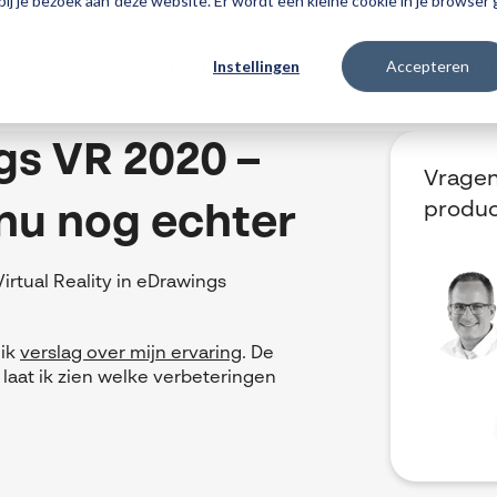
 bij je bezoek aan deze website. Er wordt een kleine cookie in je browse
Instellingen
Accepteren
Producten
3DEXPERIENCE
Traininge
s VR 2020 –
Vragen
produ
 nu nog echter
irtual Reality in eDrawings
 ik
verslag over mijn ervaring
. De
 laat ik zien welke verbeteringen