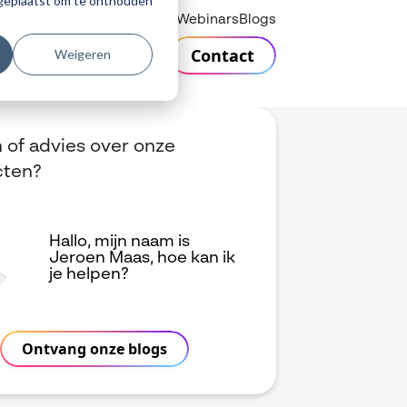
r geplaatst om te onthouden
Helpdesk
Webinars
Blogs
Contact
Weigeren
n
Support
Over Visiativ
 of advies over onze
cten?
Hallo, mijn naam is
Jeroen Maas, hoe kan ik
je helpen?
Ontvang onze blogs