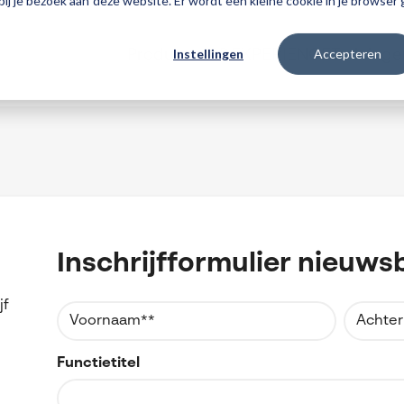
 bij je bezoek aan deze website. Er wordt een kleine cookie in je browse
Instellingen
Accepteren
Producten
3DEXPERIENCE
Traininge
Inschrijfformulier nieuwsb
jf
Functietitel