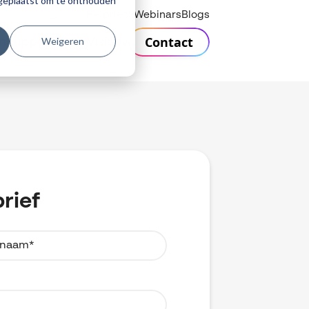
r geplaatst om te onthouden
Helpdesk
Webinars
Blogs
Contact
Weigeren
n
Support
Over Visiativ
rief