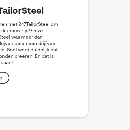
TailorSteel
men met 247TailorSteel om
te kunnen zijn! Onze
Steel was meer dan
rijven delen een drijfveer
ie. Snel werd duidelijk dat
onden creëren. En dat is
edaan!
r