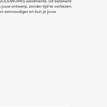
in SOLIDWORKS weldments. Dit betekent
n jouw ontwerp, zonder tijd te verliezen.
r en eenvoudiger en kun je jouw