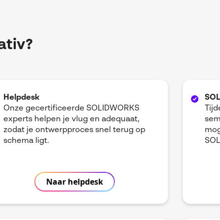
ativ?
Helpdesk
SOL
Onze gecertificeerde SOLIDWORKS
Tij
experts helpen je vlug en adequaat,
semi
zodat je ontwerpproces snel terug op
mog
schema ligt.
SOL
Naar helpdesk