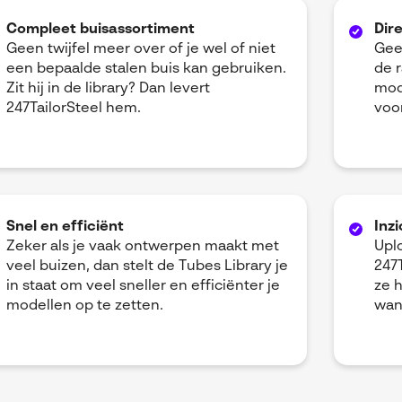
Compleet buisassortiment
Dire
Geen twijfel meer over of je wel of niet
Gee
een bepaalde stalen buis kan gebruiken.
de r
Zit hij in de library? Dan levert
mod
247TailorSteel hem.
voo
Snel en efficiënt
Inzi
Zeker als je vaak ontwerpen maakt met
Upl
veel buizen, dan stelt de Tubes Library je
247T
in staat om veel sneller en efficiënter je
ze 
modellen op te zetten.
wan