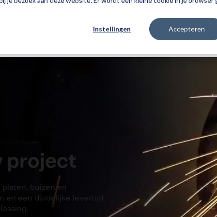
 bij je bezoek aan deze website. Er wordt een kleine cookie in je browse
Instellingen
Accepteren
Producten
3DEXPERIENCE
Traininge
 project
platen, buizen en
 en een duidelijke levertijd
lossing.