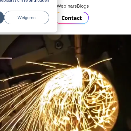
r geplaatst om te onthouden
Helpdesk
Webinars
Blogs
Contact
Weigeren
n
Support
Over Visiativ