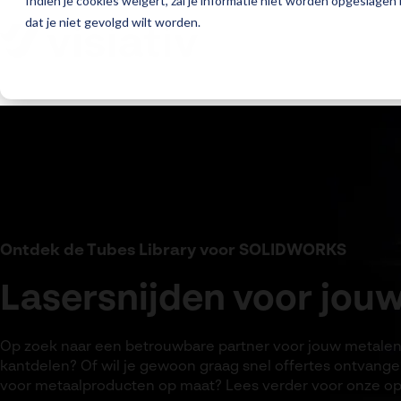
Indien je cookies weigert, zal je informatie niet worden opgeslagen
dat je niet gevolgd wilt worden.
Ontdek de Tubes Library voor SOLIDWORKS
Lasersnijden voor jouw
Op zoek naar een betrouwbare partner voor jouw metalen 
kantdelen? Of wil je gewoon graag snel offertes ontvangen
voor metaalproducten op maat? Lees verder voor onze op