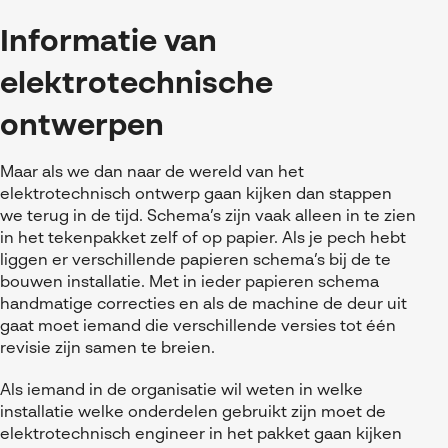
Referenties
MyCAD Day 2026
SOLIDWORKS Electrical
Informatie van
Acties en promoties
SOLIDWORKS Inspection
elektrotechnische
Kennis
Visiativ Customer Service
ontwerpen
FAQs SOLIDWORKS
Spare Parts Platform
Downloads
Maar als we dan naar de wereld van het
CATIA Composer
elektrotechnisch ontwerp gaan kijken dan stappen
we terug in de tijd. Schema’s zijn vaak alleen in te zien
myCADtools
in het tekenpakket zelf of op papier. Als je pech hebt
liggen er verschillende papieren schema’s bij de te
myPDMtools
bouwen installatie. Met in ieder papieren schema
handmatige correcties en als de machine de deur uit
gaat moet iemand die verschillende versies tot één
revisie zijn samen te breien.
Als iemand in de organisatie wil weten in welke
installatie welke onderdelen gebruikt zijn moet de
elektrotechnisch engineer in het pakket gaan kijken