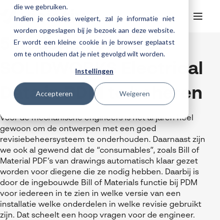
die we gebruiken.
Indien je cookies weigert, zal je informatie niet
worden opgeslagen bij je bezoek aan deze website.
5 Redenen om
Er wordt een kleine cookie in je browser geplaatst
Helpdesk
Webinars
om te onthouden dat je niet gevolgd wilt worden.
Producten
SOLIDWORKS Electrical
Instellingen
3DEXPERIENCE
Ontwerpen
Data in PDM te beheren
Trainingen
Accepteren
Weigeren
Cloud services for SOLIDWORKS
Manufacturing
SOLIDWORKS Design
Support
SOLIDWORKS trainingen
Klantverhalen over cloudbased werken
Databeheer & PLM
CATIA
DELMIA
AI in SOLIDWORKS Design
Voor de mechanische engineers is het al jaren heel
Over Visiativ
Helpdesk
gewoon om de ontwerpen met een goed
3DEXPERIENCE trainingen
Cloudmigratie
Virtueel testen
3DEXPERIENCE
SOLIDWORKS CAM
SOLIDWORKS PDM
Cloud services gratis activeren
revisiebeheersysteem te onderhouden. Daarnaast zijn
Contact
Ons bedrijf
My Visiativ Login
Trainingskalender
we ook al gewend dat de “consumables”, zoals Bill of
Consultancy diensten
nTopology
Visiativ PLM
3DEXPERIENCE Cloud Simulation
SOLIDWORKS Design Ultimate
Material PDF’s van drawings automatisch klaar gezet
Werken bij Visiativ
Onderhoudscontract SOLIDWORKS
worden voor diegene die ze nodig hebben. Daarbij is
Meer
DriveWorks
ENOVIA
SOLIDWORKS Simulation
Nieuws
door de ingebouwde Bill of Materials functie bij PDM
Download SOLIDWORKS 2025
voor iedereen in te zien in welke versie van een
DraftSight
SOLIDWORKS Composer
Evenementen
installatie welke onderdelen in welke revisie gebruikt
SOLIDWORKS Visualize
zijn. Dat scheelt een hoop vragen voor de engineer.