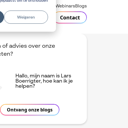
r geplaatst om te onthouden
Helpdesk
Webinars
Blogs
Contact
Weigeren
n
Support
Over Visiativ
 of advies over onze
cten?
Hallo, mijn naam is Lars
Boerrigter, hoe kan ik je
helpen?
Ontvang onze blogs