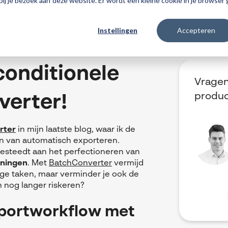
 bij je bezoek aan deze website. Er wordt een kleine cookie in je browse
Instellingen
Accepteren
Producten
3DEXPERIENCE
Traininge
conditionele
Vragen
produ
verter!
rter
in mijn laatste blog, waar ik de
en van automatisch exporteren.
 besteedt aan het perfectioneren van
eningen
. Met
BatchConverter
vermijd
ige taken, maar verminder je ook de
 nog langer riskeren?
xportworkflow met