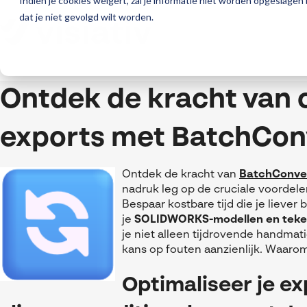
Indien je cookies weigert, zal je informatie niet worden opgeslagen
dat je niet gevolgd wilt worden.
Ontdek de kracht van 
exports met BatchCon
Ontdek de kracht van
BatchConve
nadruk leg op de cruciale voordel
Bespaar kostbare tijd die je liever
je
SOLIDWORKS-modellen
en tek
je niet alleen tijdrovende handmat
kans op fouten aanzienlijk. Waarom
Optimaliseer je e