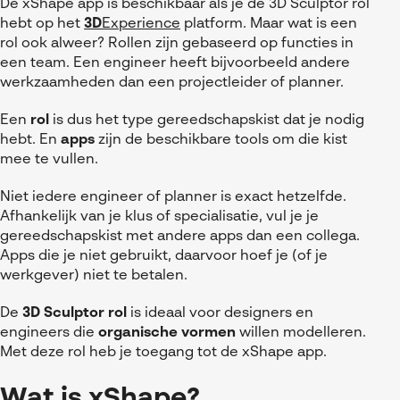
Referenties
MyCAD Day 2026
De xShape app is beschikbaar als je de 3D Sculptor rol
hebt op het
3D
Experience
platform. Maar wat is een
SOLIDWORKS Electrical
Acties en promoties
rol ook alweer? Rollen zijn gebaseerd op functies in
SOLIDWORKS Inspection
een team.
Een engineer heeft bijvoorbeeld andere
Kennis
werkzaamheden dan een projectleider of planner.
Visiativ Customer Service
FAQs SOLIDWORKS
Een
rol
is dus het type gereedschapskist dat je nodig
Spare Parts Platform
hebt. En
apps
zijn de beschikbare tools om die kist
Downloads
mee te vullen.
CATIA Composer
Niet iedere engineer of planner is exact hetzelfde.
myCADtools
Afhankelijk van je klus of specialisatie, vul je je
gereedschapskist met andere apps dan een collega.
myPDMtools
Apps die je niet gebruikt, daarvoor hoef je (of je
werkgever) niet te betalen.
De
3D Sculptor rol
is ideaal voor designers en
engineers die
organische vormen
willen modelleren.
Met deze rol heb je toegang tot de xShape app.
Wat is xShape?