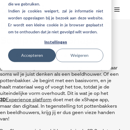
die we gebruiken.
Indien je cookies weigert, zal je informatie niet
worden opgeslagen bij je bezoek aan deze website.
Digitaal kleien met 3D
Er wordt een kleine cookie in je browser geplaatst
Helpdesk
Webinars
om te onthouden dat je niet gevolgd wilt worden.
Producten
Sculptor en xShape
Instellingen
3DEXPERIENCE
Ontwerpen
Trainingen
Accepteren
Weigeren
Cloud services for SOLIDWORKS
Verschillende ontwerpuitdagingen vragen om
Manufacturing
SOLIDWORKS Design
verschillende manieren van ze aanvliegen. In veel
Support
SOLIDWORKS trainingen
Klantverhalen over cloudbased werken
gevallen bouw je een vorm van de grond af op, maar
Databeheer & PLM
CATIA
DELMIA
AI in SOLIDWORKS Design
Over Visiativ
Helpdesk
soms wil je juist denken als een beeldhouwer. Of een
3DEXPERIENCE trainingen
Cloudmigratie
Virtueel testen
3DEXPERIENCE
SOLIDWORKS CAM
SOLIDWORKS PDM
Cloud services gratis activeren
pottenbakker. Je begint met een basisvorm, en je
Contact
Ons bedrijf
My Visiativ Login
haalt materiaal weg of voegt het toe, totdat je de
Trainingskalender
Consultancy diensten
nTopology
Visiativ PLM
3DEXPERIENCE Cloud Simulation
SOLIDWORKS Design Ultimate
uiteindelijke vorm overhoudt. Dit is wat je op het
Werken bij Visiativ
Onderhoudscontract SOLIDWORKS
3D
Experience platform
doet met de xShape app,
Meer
DriveWorks
ENOVIA
SOLIDWORKS Simulation
maar dan digitaal. In tegenstelling tot pottenbakkers
Nieuws
Download SOLIDWORKS 2025
en beeldhouwers, krijg jij er dus geen vieze handen
DraftSight
SOLIDWORKS Composer
Evenementen
van!
SOLIDWORKS Visualize