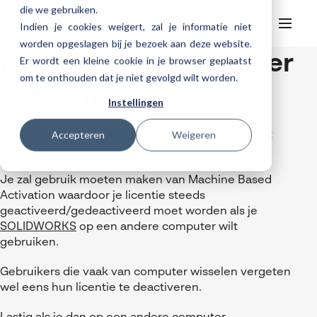
die we gebruiken.
Indien je cookies weigert, zal je informatie niet
worden opgeslagen bij je bezoek aan deze website.
Note to self: deactiveer
Er wordt een kleine cookie in je browser geplaatst
Helpdesk
Webinars
om te onthouden dat je niet gevolgd wilt worden.
Producten
je licentie
Instellingen
3DEXPERIENCE
Ontwerpen
Trainingen
Accepteren
Weigeren
Cloud services for SOLIDWORKS
Zoals jullie in
deze blog
hebben gelezen verdwijnt
Manufacturing
SOLIDWORKS Design
Online Licensing binnenkort.
Support
SOLIDWORKS trainingen
Klantverhalen over cloudbased werken
Databeheer & PLM
CATIA
DELMIA
AI in SOLIDWORKS Design
Over Visiativ
Je zal gebruik moeten maken van Machine Based
Helpdesk
3DEXPERIENCE trainingen
Cloudmigratie
Activation waardoor je licentie steeds
Virtueel testen
3DEXPERIENCE
SOLIDWORKS CAM
SOLIDWORKS PDM
Cloud services gratis activeren
Contact
Ons bedrijf
My Visiativ Login
geactiveerd/gedeactiveerd moet worden als je
Trainingskalender
Consultancy diensten
nTopology
Visiativ PLM
3DEXPERIENCE Cloud Simulation
SOLIDWORKS Design Ultimate
SOLIDWORKS
op een andere computer wilt
Werken bij Visiativ
Onderhoudscontract SOLIDWORKS
gebruiken.
Meer
DriveWorks
ENOVIA
SOLIDWORKS Simulation
Nieuws
Download SOLIDWORKS 2025
Gebruikers die vaak van computer wisselen vergeten
DraftSight
SOLIDWORKS Composer
wel eens hun licentie te deactiveren.
Evenementen
SOLIDWORKS Visualize