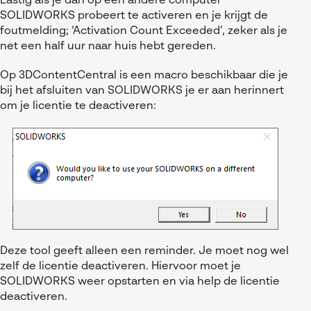
Lastig als je dan op een andere computer
Referenties
MyCAD Day 2026
SOLIDWORKS probeert te activeren en je krijgt de
SOLIDWORKS Electrical
Acties en promoties
foutmelding; ‘Activation Count Exceeded’, zeker als je
net een half uur naar huis hebt gereden.
SOLIDWORKS Inspection
Kennis
Op 3DContentCentral is een macro beschikbaar die je
Visiativ Customer Service
FAQs SOLIDWORKS
bij het afsluiten van SOLIDWORKS je er aan herinnert
Spare Parts Platform
om je licentie te deactiveren:
Downloads
CATIA Composer
myCADtools
myPDMtools
Deze tool geeft alleen een reminder. Je moet nog wel
zelf de licentie deactiveren. Hiervoor moet je
SOLIDWORKS weer opstarten en via help de licentie
deactiveren.