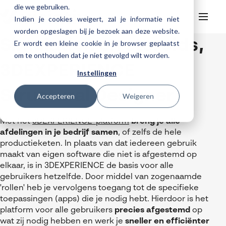
die we gebruiken.
Indien je cookies weigert, zal je informatie niet
worden opgeslagen bij je bezoek aan deze website.
Simulation on steroids,
Er wordt een kleine cookie in je browser geplaatst
Helpdesk
Webinars
om te onthouden dat je niet gevolgd wilt worden.
Producten
3DEXPERIENCE
Instellingen
3DEXPERIENCE
Ontwerpen
Structural Designer
Trainingen
Accepteren
Weigeren
Cloud services for SOLIDWORKS
Manufacturing
SOLIDWORKS Design
Support
SOLIDWORKS trainingen
Klantverhalen over cloudbased werken
Databeheer & PLM
CATIA
DELMIA
AI in SOLIDWORKS Design
Met het
3DEXPERIENCE-platform
breng je alle
Over Visiativ
Helpdesk
afdelingen in je bedrijf samen
, of zelfs de hele
3DEXPERIENCE trainingen
Cloudmigratie
Virtueel testen
3DEXPERIENCE
SOLIDWORKS CAM
SOLIDWORKS PDM
Cloud services gratis activeren
productieketen. In plaats van dat iedereen gebruik
Contact
Ons bedrijf
My Visiativ Login
Trainingskalender
maakt van eigen software die niet is afgestemd op
Consultancy diensten
nTopology
Visiativ PLM
3DEXPERIENCE Cloud Simulation
SOLIDWORKS Design Ultimate
elkaar, is in 3DEXPERIENCE de basis voor alle
Werken bij Visiativ
Onderhoudscontract SOLIDWORKS
gebruikers hetzelfde. Door middel van zogenaamde
Meer
DriveWorks
ENOVIA
SOLIDWORKS Simulation
Nieuws
'
rollen'
heb je vervolgens toegang tot de specifieke
Download SOLIDWORKS 2025
toepassingen (apps) die je nodig hebt. Hierdoor is het
DraftSight
SOLIDWORKS Composer
Evenementen
platform voor alle gebruikers
precies afgestemd
op
SOLIDWORKS Visualize
wat zij nodig hebben en werk je
sneller en efficiënter