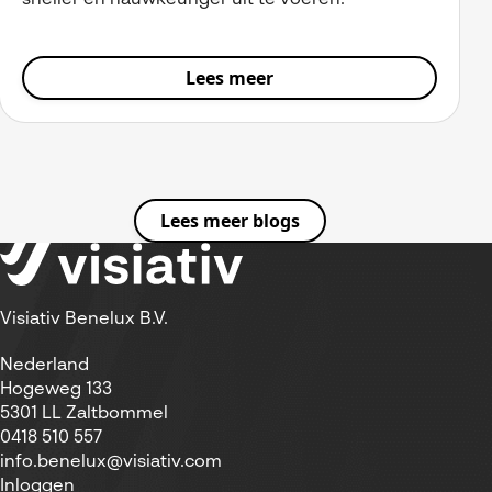
sneller en nauwkeuriger uit te voeren.
Lees meer
Lees meer blogs
Visiativ Benelux B.V.
Nederland
Hogeweg 133
5301 LL Zaltbommel
0418 510 557
info.benelux@visiativ.com
Inloggen