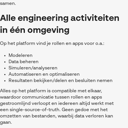
Referenties
MyCAD Day 2026
samen.
SOLIDWORKS Electrical
Acties en promoties
Alle engineering activiteiten
SOLIDWORKS Inspection
Kennis
in één omgeving
Visiativ Customer Service
FAQs SOLIDWORKS
Spare Parts Platform
Op het platform vind je rollen en apps voor o.a.:
Downloads
CATIA Composer
Modeleren
Data beheren
myCADtools
Simuleren/analyseren
Automatiseren en optimaliseren
myPDMtools
Resultaten bekijken/delen en besluiten nemen
Alles op het platform is compatible met elkaar,
waardoor communicatie tussen rollen en apps
gestroomlijnd verloopt en iedereen altijd werkt met
een single-source-of-truth. Geen gedoe met het
omzetten van bestanden, waarbij data verloren kan
gaan.