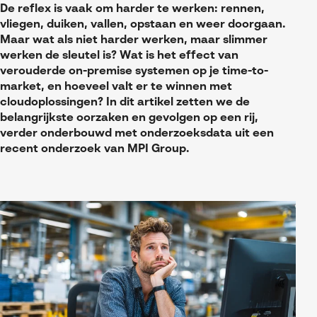
Referenties
MyCAD Day 2026
De reflex is vaak om harder te werken: rennen,
SOLIDWORKS Electrical
vliegen, duiken, vallen, opstaan en weer doorgaan.
Acties en promoties
Maar wat als niet harder werken, maar slimmer
SOLIDWORKS Inspection
werken de sleutel is? Wat is het effect van
Kennis
verouderde on-premise systemen op je time-to-
Visiativ Customer Service
FAQs SOLIDWORKS
market, en hoeveel valt er te winnen met
cloudoplossingen? In dit artikel zetten we de
Spare Parts Platform
Downloads
belangrijkste oorzaken en gevolgen op een rij,
verder onderbouwd met onderzoeksdata uit een
CATIA Composer
recent onderzoek van MPI Group.
myCADtools
myPDMtools