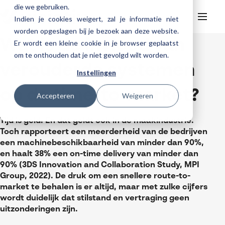
die we gebruiken.
Indien je cookies weigert, zal je informatie niet
worden opgeslagen bij je bezoek aan deze website.
Wat is de invloed van
Er wordt een kleine cookie in je browser geplaatst
Helpdesk
Webinars
om te onthouden dat je niet gevolgd wilt worden.
Producten
verouderde systemen
Instellingen
3DEXPERIENCE
Ontwerpen
op de time-to-market?
Trainingen
Accepteren
Weigeren
Cloud services for SOLIDWORKS
Manufacturing
SOLIDWORKS Design
Support
SOLIDWORKS trainingen
Klantverhalen over cloudbased werken
Databeheer & PLM
CATIA
DELMIA
AI in SOLIDWORKS Design
Tijd is geld. En dat geldt ook in de maakindustrie.
Over Visiativ
Helpdesk
Toch rapporteert een meerderheid van de bedrijven
3DEXPERIENCE trainingen
Cloudmigratie
Virtueel testen
3DEXPERIENCE
SOLIDWORKS CAM
SOLIDWORKS PDM
Cloud services gratis activeren
een machinebeschikbaarheid van minder dan 90%,
Contact
Ons bedrijf
My Visiativ Login
Trainingskalender
en haalt 38% een on-time delivery van minder dan
Consultancy diensten
nTopology
Visiativ PLM
3DEXPERIENCE Cloud Simulation
SOLIDWORKS Design Ultimate
90% (3DS Innovation and Collaboration Study, MPI
Werken bij Visiativ
Onderhoudscontract SOLIDWORKS
Group, 2022). De druk om een snellere route-to-
Meer
DriveWorks
ENOVIA
SOLIDWORKS Simulation
Nieuws
market te behalen is er altijd, maar met zulke cijfers
Download SOLIDWORKS 2025
wordt duidelijk dat stilstand en vertraging geen
DraftSight
SOLIDWORKS Composer
Evenementen
uitzonderingen zijn.
SOLIDWORKS Visualize