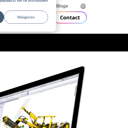
r geplaatst om te onthouden
Helpdesk
Webinars
Blogs
Contact
Weigeren
n
Support
Over Visiativ