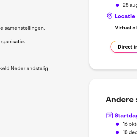
28 au
Locatie
.
Virtual 
te samenstellingen.
rganisatie.
Direct i
keld Nederlandstalig
Andere 
Startda
16 okt
18 de