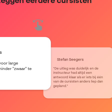
zeggen eerdere cursisten
s
Stefan Seegers
voor large
"De uitleg was duidelijk en de
inder "zwaar" te
instructeur had altijd een
antwoord klaar als er iets bij één
van de cursisten anders liep dan
gepland."