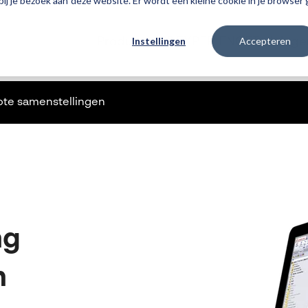
 bij je bezoek aan deze website. Er wordt een kleine cookie in je browse
Instellingen
Accepteren
Producten
3DEXPERIENCE
Traininge
ote samenstellingen
ng
n