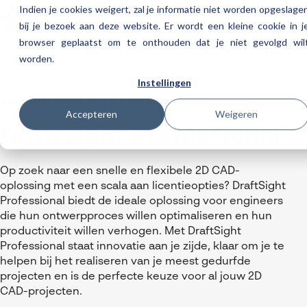
Indien je cookies weigert, zal je informatie niet worden opgeslage
bij je bezoek aan deze website. Er wordt een kleine cookie in j
browser geplaatst om te onthouden dat je niet gevolgd wil
worden.
Helpdesk
Instellingen
Producten
Automatiseer ontwerptaken met gemak
3DEXPERIENCE
Ontwerpen
Accepteren
Weigeren
Trainingen
DraftSight Professional
Cloud services for SOLIDWORKS
Manufacturing
SOLIDWORKS Design
Support
SOLIDWORKS trainingen
Klantverhalen over cloudbased werken
Databeheer & PLM
CATIA
DELMIA
AI in SOLIDWORKS Design
Op zoek naar een snelle en flexibele 2D CAD-
Over Visiativ
Helpdesk
3DEXPERIENCE trainingen
Cloudmigratie
oplossing met een scala aan licentieopties? DraftSight
Virtueel testen
3DEXPERIENCE
SOLIDWORKS CAM
SOLIDWORKS PDM
Cloud services gratis activeren
Contact
Ons bedrijf
Professional biedt de ideale oplossing voor engineers
My Visiativ Login
Trainingskalender
die hun ontwerpproces willen optimaliseren en hun
Consultancy diensten
nTopology
Visiativ PLM
3DEXPERIENCE Cloud Simulation
SOLIDWORKS Design Ultimate
Werken bij Visiativ
Onderhoudscontract SOLIDWORKS
productiviteit willen verhogen.
Met DraftSight
Meer
DriveWorks
ENOVIA
SOLIDWORKS Simulation
Professional staat innovatie aan je zijde, klaar om je te
Nieuws
Download SOLIDWORKS 2025
helpen bij het realiseren van je meest gedurfde
DraftSight
SOLIDWORKS Composer
projecten en
is de perfecte keuze voor al jouw 2D
Evenementen
CAD-projecten.
SOLIDWORKS Visualize