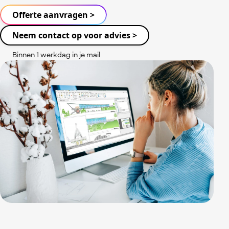
Referenties
MyCAD Day 2026
Offerte aanvragen >
SOLIDWORKS Electrical
Acties en promoties
Neem contact op voor advies >
SOLIDWORKS Inspection
Kennis
Binnen 1 werkdag in je mail
Visiativ Customer Service
FAQs SOLIDWORKS
Spare Parts Platform
Downloads
CATIA Composer
myCADtools
myPDMtools