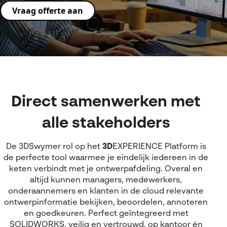
Referenties
MyCAD Day 2026
Vraag offerte aan
SOLIDWORKS Electrical
Acties en promoties
SOLIDWORKS Inspection
Kennis
Visiativ Customer Service
FAQs SOLIDWORKS
Spare Parts Platform
Downloads
CATIA Composer
Direct samenwerken met
myCADtools
alle stakeholders
myPDMtools
De 3DSwymer rol op het
3D
EXPERIENCE
Platform is
de perfecte tool waarmee je eindelijk iedereen in de
keten verbindt met je ontwerpafdeling. Overal en
altijd kunnen managers, medewerkers,
onderaannemers en klanten in de cloud relevante
ontwerpinformatie bekijken, beoordelen, annoteren
en goedkeuren. Perfect geïntegreerd met
SOLIDWORKS, veilig en vertrouwd, op kantoor én