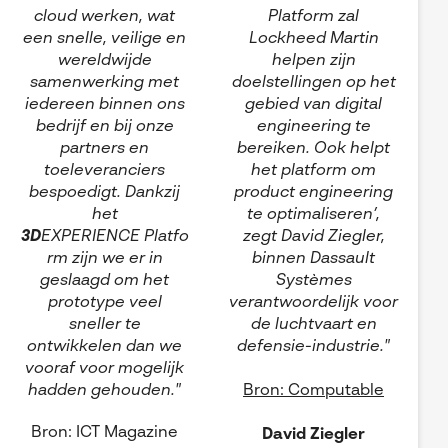
cloud werken, wat
Platform zal
een snelle, veilige en
Lockheed Martin
wereldwijde
helpen zijn
samenwerking met
doelstellingen op het
iedereen binnen ons
gebied van digital
bedrijf en bij onze
engineering te
partners en
bereiken. Ook helpt
toeleveranciers
het platform om
bespoedigt. Dankzij
product engineering
het
te optimaliseren’,
3D
EXPERIENCE Platfo
zegt David Ziegler,
rm zijn we er in
binnen Dassault
geslaagd om het
Systèmes
prototype veel
verantwoordelijk voor
sneller te
de luchtvaart en
ontwikkelen dan we
defensie-industrie."
vooraf voor mogelijk
hadden gehouden."
Bron: Computable
Bron: ICT Magazine
David Ziegler