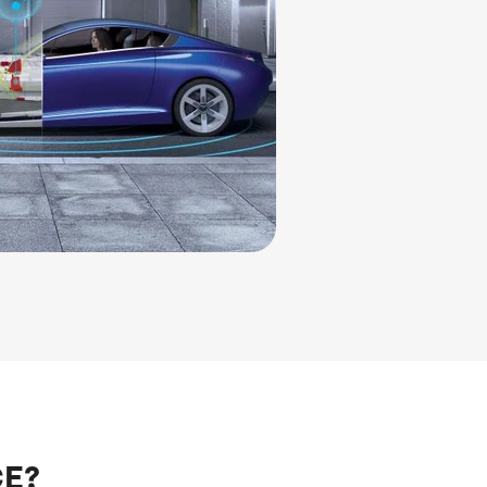
g
CE?