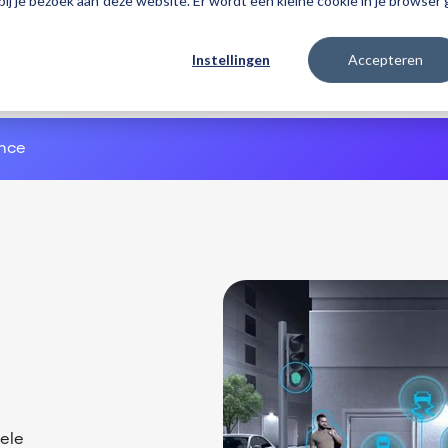
 bij je bezoek aan deze website. Er wordt een kleine cookie in je browse
Instellingen
Accepteren
Producten
3DEXPERIENCE
Traininge
ence
ele