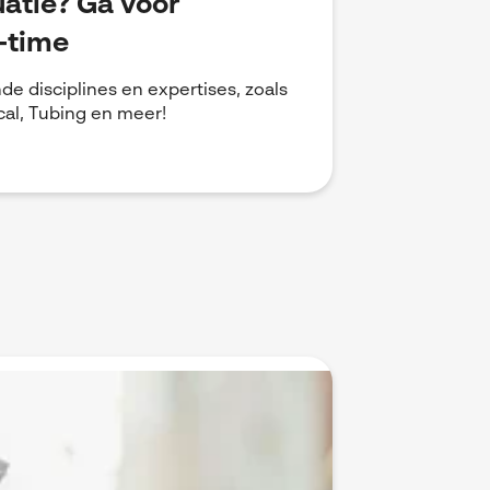
uatie? Ga voor
o-time
de disciplines en expertises, zoals
cal, Tubing en meer!