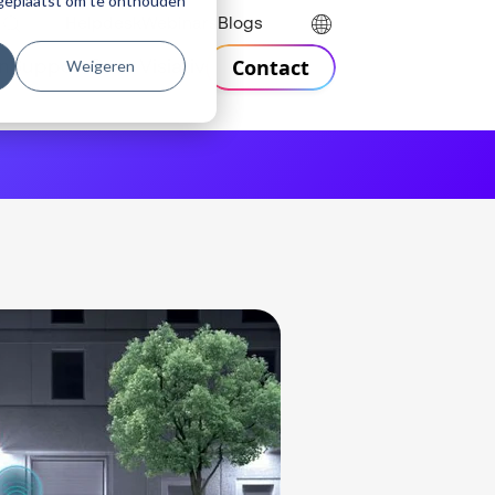
r geplaatst om te onthouden
Helpdesk
Webinars
Blogs
Contact
Weigeren
n
Support
Over Visiativ