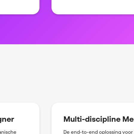
gner
Multi-discipline M
anische
De end-to-end oplossing voo