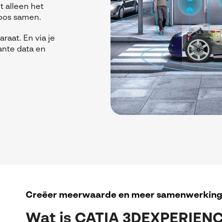
 alleen het
loos samen.
raat. En via je
vante data en
Creëer meerwaarde en meer samenwerkin
Wat is CATIA 3DEXPERIEN