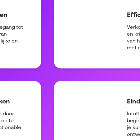
ken
Effi
oegang tot
Verko
van
en kr
lijke en
van h
met e
ken
Ein
a door
Intuï
 en te
begin
ctionable
je ku
.
ontwe