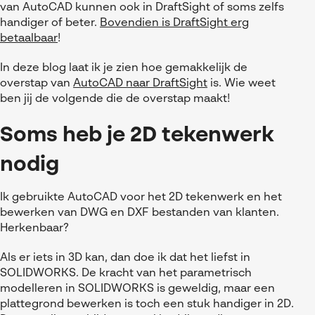
Referenties
MyCAD Day 2026
van AutoCAD kunnen ook in DraftSight of soms zelfs
SOLIDWORKS Electrical
handiger of beter.
Bovendien is DraftSight erg
Acties en promoties
betaalbaar
!
SOLIDWORKS Inspection
Kennis
In deze blog laat ik je zien hoe gemakkelijk de
Visiativ Customer Service
overstap van
AutoCAD naar DraftSight
is. Wie weet
FAQs SOLIDWORKS
ben jij de volgende die de overstap maakt!
Spare Parts Platform
Downloads
Soms heb je 2D tekenwerk
CATIA Composer
nodig
myCADtools
myPDMtools
Ik gebruikte AutoCAD voor het 2D tekenwerk en het
bewerken van DWG en DXF bestanden van klanten.
Herkenbaar?
Als er iets in 3D kan, dan doe ik dat het liefst in
SOLIDWORKS. De kracht van het parametrisch
modelleren in SOLIDWORKS is geweldig, maar een
plattegrond bewerken is toch een stuk handiger in 2D.