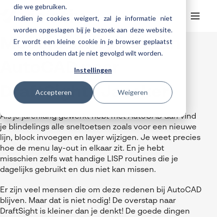
die we gebruiken.
Indien je cookies weigert, zal je informatie niet
worden opgeslagen bij je bezoek aan deze website.
Moet je switchen van
Er wordt een kleine cookie in je browser geplaatst
Helpdesk
Webinars
om te onthouden dat je niet gevolgd wilt worden.
Producten
AutoCAD naar
Instellingen
3DEXPERIENCE
Ontwerpen
DraftSight? Jazeker!
Trainingen
Accepteren
Weigeren
Cloud services for SOLIDWORKS
Manufacturing
SOLIDWORKS Design
Support
SOLIDWORKS trainingen
Klantverhalen over cloudbased werken
Databeheer & PLM
CATIA
DELMIA
AI in SOLIDWORKS Design
Als je jarenlang gewerkt hebt met AutoCAD dan vind
Over Visiativ
Helpdesk
je blindelings alle sneltoetsen zoals voor een nieuwe
3DEXPERIENCE trainingen
Cloudmigratie
Virtueel testen
3DEXPERIENCE
SOLIDWORKS CAM
SOLIDWORKS PDM
Cloud services gratis activeren
lijn, block invoegen en layer wijzigen. Je weet precies
Contact
Ons bedrijf
My Visiativ Login
Trainingskalender
hoe de menu lay-out in elkaar zit. En je hebt
Consultancy diensten
nTopology
Visiativ PLM
3DEXPERIENCE Cloud Simulation
SOLIDWORKS Design Ultimate
misschien zelfs wat handige LISP routines die je
Werken bij Visiativ
Onderhoudscontract SOLIDWORKS
dagelijks gebruikt en dus niet kan missen.
Meer
DriveWorks
ENOVIA
SOLIDWORKS Simulation
Nieuws
Download SOLIDWORKS 2025
Er zijn veel mensen die om deze redenen bij AutoCAD
DraftSight
SOLIDWORKS Composer
Evenementen
blijven. Maar dat is niet nodig! De overstap naar
DraftSight is kleiner dan je denkt! De goede dingen
SOLIDWORKS Visualize