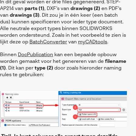
In dit geval worden er drie files gegenereerd. STEP-
AP214 van
parts (1)
, DXF’s van
drawings (2)
en PDF’s
van
drawings (3)
. Dit zou je in één keer (een batch
dus) kunnen specificeren voor ieder type document.
Alle neutrale export types binnen SOLIDWORKS
worden ondersteund. Zoals in het voorbeeld te zien is
lijkt deze op
BatchConverter
van
myCADtools
.
Binnen
DocPublication
kan een bepaalde opbouw
worden gemaakt voor het genereren van de
filename
(1)
. Dit kan per
type (2)
door zoals hieronder naming
rules te gebruiken: