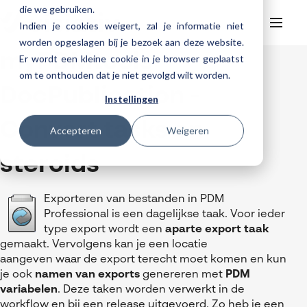
die we gebruiken.
Indien je cookies weigert, zal je informatie niet
worden opgeslagen bij je bezoek aan deze website.
myPDMtools
Er wordt een kleine cookie in je browser geplaatst
Helpdesk
Webinars
om te onthouden dat je niet gevolgd wilt worden.
Producten
DocPublication -
Instellingen
3DEXPERIENCE
Ontwerpen
Convert tasks on
Trainingen
Accepteren
Weigeren
Cloud services for SOLIDWORKS
Manufacturing
SOLIDWORKS Design
Support
SOLIDWORKS trainingen
Klantverhalen over cloudbased werken
steroids
Databeheer & PLM
CATIA
DELMIA
AI in SOLIDWORKS Design
Over Visiativ
Helpdesk
3DEXPERIENCE trainingen
Cloudmigratie
Virtueel testen
3DEXPERIENCE
SOLIDWORKS CAM
SOLIDWORKS PDM
Cloud services gratis activeren
Contact
Ons bedrijf
Exporteren van
bestanden
in PDM
My Visiativ Login
Trainingskalender
Professional is een dagelijkse taak.
Voor ieder
Consultancy diensten
nTopology
Visiativ PLM
3DEXPERIENCE Cloud Simulation
SOLIDWORKS Design Ultimate
Werken bij Visiativ
type export
wordt
een
aparte export ta
ak
Onderhoudscontract SOLIDWORKS
gemaakt
.
Vervolgens
kan je een locatie
Meer
DriveWorks
ENOVIA
SOLIDWORKS Simulation
Nieuws
Download SOLIDWORKS 2025
aangeven
waar de export terecht moet komen en
kun
DraftSight
SOLIDWORKS Composer
je ook
namen van exports
genereren met
PDM
Evenementen
variabelen
.
Deze taken worden verwerkt in de
SOLIDWORKS Visualize
workflow en bij een
release
uitgevoerd.
Zo heb je een