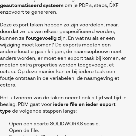
Referenties
MyCAD Day 2026
geautomatiseerd systeem
om je
PDF’s
, steps, DXF
SOLIDWORKS Electrical
enzovoort te genereren.
Acties en promoties
SOLIDWORKS Inspection
Kennis
Deze export taken hebben zo zijn voordelen, maar,
doordat ze los van elkaar gespecificeerd worden,
Visiativ Customer Service
FAQs SOLIDWORKS
kunnen ze
foutgevoelig
zijn. En wat nu als er een
wijziging moet komen? De exports moeten een
Spare Parts Platform
Downloads
andere locatie gaan krijgen, de naamsopbouw moet
CATIA Composer
anders worden, er moet een export taak bij komen, er
moeten extra properties worden toegevoegd, et
myCADtools
cetera. Op deze manier kan er bij iedere taak een
foutje ontstaan in de variabelen, de naamgeving et
myPDMtools
cetera.
Het uitvoeren van de taken neemt ook altijd wat tijd in
beslag. PDM gaat voor
iedere file en ieder export
type
de volgende stappen langs:
Open een aparte
SOLIDWORKS
sessie.
Open de file.