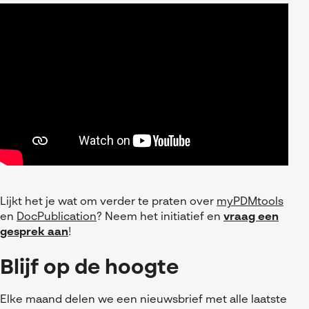
Lijkt het je wat om verder te praten over
myPDMtools
en
DocPublication
? Neem het initiatief en
vraag een
gesprek aan
!
Blijf op de hoogte
Elke maand delen we een nieuwsbrief met alle laatste