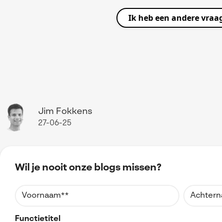
Cloudproviders investeren zwaar in de beveiliging van 
Ik heb een andere vraa
zorgt ervoor dat je data optimaal beveiligd is door ge
versleuteling, back-ups en veilige verbindingen.
Jim Fokkens
27-06-25
Wil je nooit onze blogs missen?
Functietitel