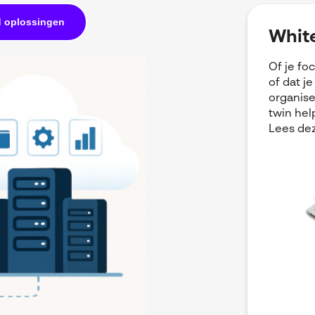
 oplossingen
White
Of je fo
of dat j
organise
twin hel
Lees dez