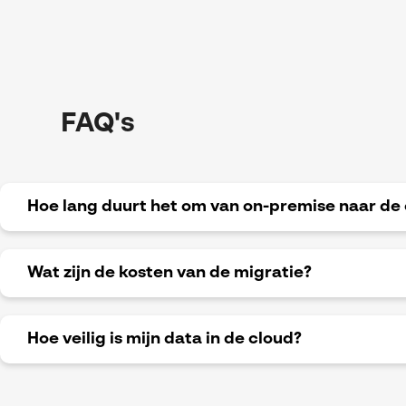
FAQ's
Hoe lang duurt het om van on-premise naar de 
Wat zijn de kosten van de migratie?
De duur van de migratie is afhankelijk van de complexi
zorgen voor een efficiënte migratie die de bedrijfsvo
Gemiddeld duurt een migratie enkele weken tot maa
Hoe veilig is mijn data in de cloud?
De kosten variëren op basis van de omvang van je IT-
cloudoplossing. Bij Visiativ bieden we kosteneffectiev
jouw budget.