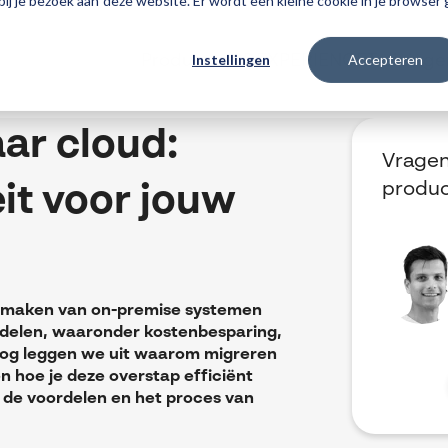
 bij je bezoek aan deze website. Er wordt een kleine cookie in je browse
Instellingen
Accepteren
Producten
3DEXPERIENCE
Traininge
ar cloud:
Vragen
produ
teit voor jouw
e maken van on-premise systemen
ordelen, waaronder kostenbesparing,
log leggen we uit waarom migreren
en hoe je deze overstap efficiënt
 de voordelen en het proces van