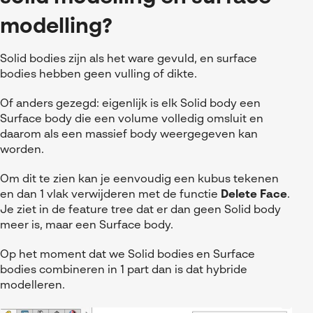
Referenties
MyCAD Day 2026
SOLIDWORKS Electrical
modelling?
Acties en promoties
SOLIDWORKS Inspection
Kennis
Solid bodies zijn als het ware gevuld, en surface
bodies hebben geen vulling of dikte.
Visiativ Customer Service
FAQs SOLIDWORKS
Of anders gezegd: eigenlijk is elk Solid body een
Spare Parts Platform
Downloads
Surface body die een volume volledig omsluit en
CATIA Composer
daarom als een massief body weergegeven kan
worden.
myCADtools
Om dit te zien kan je eenvoudig een kubus tekenen
myPDMtools
en dan 1 vlak verwijderen met de functie
Delete Face
.
Je ziet in de feature tree dat er dan geen Solid body
meer is, maar een Surface body.
Op het moment dat we Solid bodies en Surface
bodies combineren in 1 part dan is dat hybride
modelleren.