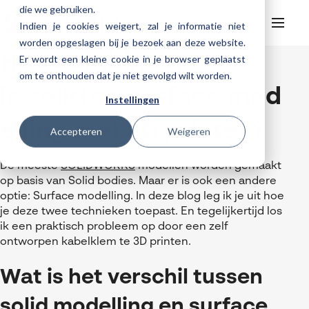
die we gebruiken.
Indien je cookies weigert, zal je informatie niet
worden opgeslagen bij je bezoek aan deze website.
Hoe combineer
Er wordt een kleine cookie in je browser geplaatst
Helpdesk
Webinars
om te onthouden dat je niet gevolgd wilt worden.
Producten
je solid en surface mod
Instellingen
3DEXPERIENCE
Ontwerpen
elling met 3D printen?
Trainingen
Accepteren
Weigeren
Cloud services for SOLIDWORKS
Manufacturing
SOLIDWORKS Design
Support
SOLIDWORKS trainingen
Klantverhalen over cloudbased werken
Databeheer & PLM
CATIA
DELMIA
AI in SOLIDWORKS Design
De meeste
SOLIDWORKS
modellen worden gemaakt
Over Visiativ
Helpdesk
op basis van Solid bodies. Maar er is ook een andere
3DEXPERIENCE trainingen
Cloudmigratie
Virtueel testen
3DEXPERIENCE
SOLIDWORKS CAM
SOLIDWORKS PDM
Cloud services gratis activeren
optie: Surface modelling. In deze blog leg ik je uit hoe
Contact
Ons bedrijf
My Visiativ Login
Trainingskalender
je deze twee technieken toepast. En tegelijkertijd los
Consultancy diensten
nTopology
Visiativ PLM
3DEXPERIENCE Cloud Simulation
SOLIDWORKS Design Ultimate
ik een praktisch probleem op door een zelf
Werken bij Visiativ
Onderhoudscontract SOLIDWORKS
ontworpen kabelklem te 3D printen.
Meer
DriveWorks
ENOVIA
SOLIDWORKS Simulation
Nieuws
Download SOLIDWORKS 2025
Wat is het verschil tussen
DraftSight
SOLIDWORKS Composer
Evenementen
SOLIDWORKS Visualize
solid modelling en surface