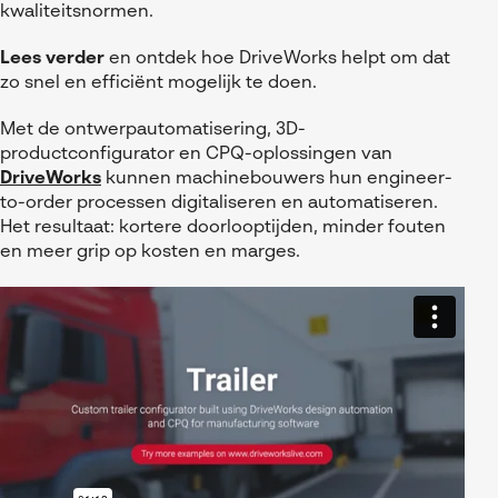
Referenties
MyCAD Day 2026
kwaliteitsnormen.
SOLIDWORKS Electrical
Acties en promoties
Lees verder
en ontdek hoe DriveWorks helpt om dat
SOLIDWORKS Inspection
zo snel en efficiënt mogelijk te doen.
Kennis
Visiativ Customer Service
Met de ontwerpautomatisering, 3D-
FAQs SOLIDWORKS
productconfigurator en CPQ-oplossingen van
Spare Parts Platform
DriveWorks
kunnen machinebouwers hun engineer-
Downloads
to-order processen digitaliseren en automatiseren.
CATIA Composer
Het resultaat: kortere doorlooptijden, minder fouten
en meer grip op kosten en marges.
myCADtools
myPDMtools