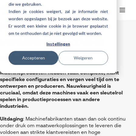
die we gebruiken.
Indien je cookies weigert, zal je informatie niet
worden opgeslagen bij je bezoek aan deze website.
Hoe DriveWorks het
Er wordt een kleine cookie in je browser geplaatst
Helpdesk
Webinars
om te onthouden dat je niet gevolgd wilt worden.
Producten
verschil maakt voor
Instellingen
3DEXPERIENCE
Ontwerpen
machinebouw
Trainingen
Accepteren
Weigeren
Cloud services for SOLIDWORKS
Manufacturing
SOLIDWORKS Design
Support
SOLIDWORKS trainingen
Klantverhalen over cloudbased werken
Databeheer & PLM
CATIA
DELMIA
AI in SOLIDWORKS Design
Machineproducten hebben vaak complexe, klant
Over Visiativ
Helpdesk
specifieke configuraties en vergen veel tijd om te
3DEXPERIENCE trainingen
Cloudmigratie
Virtueel testen
3DEXPERIENCE
SOLIDWORKS CAM
SOLIDWORKS PDM
Cloud services gratis activeren
ontwerpen en produceren. Nauwkeurigheid is
Contact
Ons bedrijf
My Visiativ Login
Trainingskalender
cruciaal, omdat deze machines vaak een sleutelrol
Consultancy diensten
nTopology
Visiativ PLM
3DEXPERIENCE Cloud Simulation
SOLIDWORKS Design Ultimate
spelen in productieprocessen van andere
Werken bij Visiativ
Onderhoudscontract SOLIDWORKS
industrieën.
Meer
DriveWorks
ENOVIA
SOLIDWORKS Simulation
Nieuws
Download SOLIDWORKS 2025
Uitdaging
: Machinefabrikanten staan dan ook continu
DraftSight
SOLIDWORKS Composer
Evenementen
onder druk om maatwerkoplossingen te leveren die
voldoen aan strikte klantvereisten en hoge
SOLIDWORKS Visualize