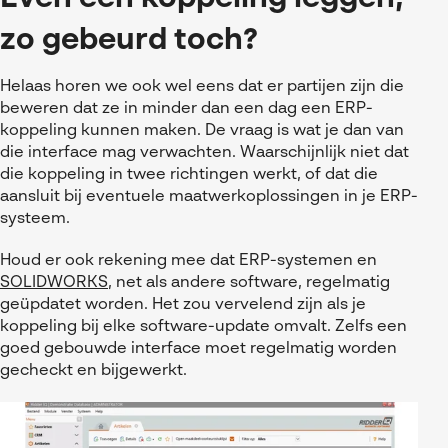
Referenties
MyCAD Day 2026
SOLIDWORKS Electrical
zo gebeurd toch?
Acties en promoties
SOLIDWORKS Inspection
Kennis
Helaas horen we ook wel eens dat er partijen zijn die
beweren dat ze in minder dan een dag een ERP-
Visiativ Customer Service
FAQs SOLIDWORKS
koppeling kunnen maken. De vraag is wat je dan van
Spare Parts Platform
die interface mag verwachten. Waarschijnlijk niet dat
Downloads
die koppeling in twee richtingen werkt, of dat die
CATIA Composer
aansluit bij eventuele maatwerkoplossingen in je ERP-
systeem.
myCADtools
Houd er ook rekening mee dat ERP-systemen en
myPDMtools
SOLIDWORKS
, net als andere software, regelmatig
geüpdatet worden. Het zou vervelend zijn als je
koppeling bij elke software-update omvalt. Zelfs een
goed gebouwde interface moet regelmatig worden
gecheckt en bijgewerkt.