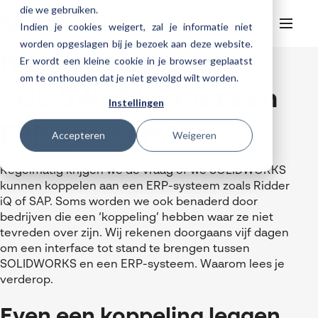
die we gebruiken.
Indien je cookies weigert, zal je informatie niet
worden opgeslagen bij je bezoek aan deze website.
Hoe koppel je
Er wordt een kleine cookie in je browser geplaatst
Helpdesk
Webinars
om te onthouden dat je niet gevolgd wilt worden.
Producten
SOLIDWORKS met een
Instellingen
3DEXPERIENCE
Ontwerpen
ERP-systeem?
Trainingen
Accepteren
Weigeren
Cloud services for SOLIDWORKS
Manufacturing
SOLIDWORKS Design
Support
SOLIDWORKS trainingen
Klantverhalen over cloudbased werken
Databeheer & PLM
CATIA
DELMIA
AI in SOLIDWORKS Design
Regelmatig krijgen we de vraag of we SOLIDWORKS
Over Visiativ
Helpdesk
kunnen koppelen aan een ERP-systeem zoals Ridder
3DEXPERIENCE trainingen
Cloudmigratie
Virtueel testen
3DEXPERIENCE
SOLIDWORKS CAM
SOLIDWORKS PDM
Cloud services gratis activeren
iQ of SAP. Soms worden we ook benaderd door
Contact
Ons bedrijf
My Visiativ Login
Trainingskalender
bedrijven die een ‘koppeling’ hebben waar ze niet
Consultancy diensten
nTopology
Visiativ PLM
3DEXPERIENCE Cloud Simulation
SOLIDWORKS Design Ultimate
tevreden over zijn. Wij rekenen doorgaans vijf dagen
Werken bij Visiativ
Onderhoudscontract SOLIDWORKS
om een interface tot stand te brengen tussen
Meer
DriveWorks
ENOVIA
SOLIDWORKS Simulation
Nieuws
SOLIDWORKS en een ERP-systeem. Waarom lees je
Download SOLIDWORKS 2025
verderop.
DraftSight
SOLIDWORKS Composer
Evenementen
SOLIDWORKS Visualize
Even een koppeling leggen,