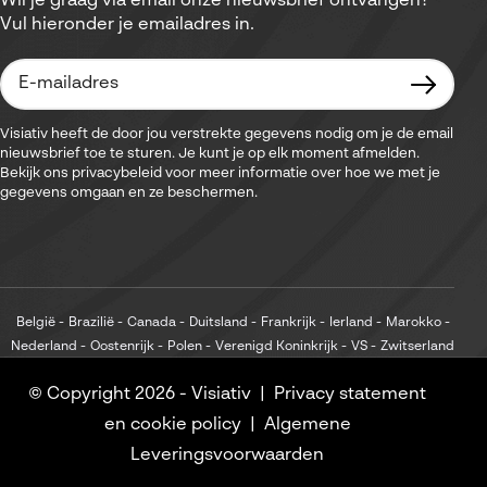
Wil je graag via email onze nieuwsbrief ontvangen?
Vul hieronder je emailadres in.
Visiativ heeft de door jou verstrekte gegevens nodig om je de email
nieuwsbrief toe te sturen. Je kunt je op elk moment afmelden.
Bekijk ons privacybeleid voor meer informatie over hoe we met je
gegevens omgaan en ze beschermen.
België
Brazilië
Canada
Duitsland
Frankrijk
Ierland
Marokko
Nederland
Oostenrijk
Polen
Verenigd Koninkrijk
VS
Zwitserland
© Copyright 2026 -
Visiativ
Privacy statement
en cookie policy
Algemene
Leveringsvoorwaarden