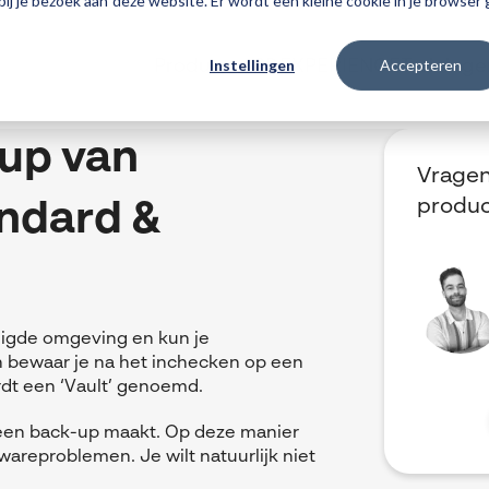
 bij je bezoek aan deze website. Er wordt een kleine cookie in je browse
Instellingen
Accepteren
Producten
3DEXPERIENCE
Traininge
up van
Vragen
produ
ndard &
ligde omgeving en kun je
n bewaar je na het inchecken op een
ordt een ‘Vault’ genoemd.
 een back-up maakt. Op deze manier
wareproblemen. Je wilt natuurlijk niet