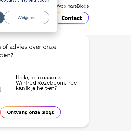
r geplaatst om te onthouden
Helpdesk
Webinars
Blogs
Contact
Weigeren
n
Support
Over Visiativ
 of advies over onze
cten?
Hallo, mijn naam is
Winfred Rozeboom, hoe
kan ik je helpen?
Ontvang onze blogs