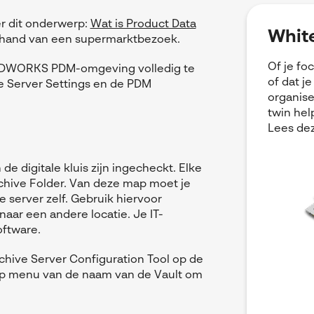
er dit onderwerp:
Wat is Product Data
White
e hand van een supermarktbezoek.
Of je fo
LIDWORKS PDM-omgeving volledig te
of dat j
e Server Settings en de PDM
organise
twin hel
Lees dez
e digitale kluis zijn ingecheckt. Elke
chive Folder. Van deze map moet je
 server zelf. Gebruik hiervoor
aar een andere locatie. Je IT-
oftware.
hive Server Configuration Tool op de
nop menu van de naam van de Vault om