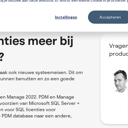
 bij je bezoek aan deze website. Er wordt een kleine cookie in je browse
Instellingen
Accepteren
Producten
3DEXPERIENCE
Traininge
nties meer bij
Vragen
produ
?
aak ook nieuwe systeemeisen. Dit om
 kunnen benutten en zo een goede
 en Manage 2022.
PDM en Manage
voorzien van Microsoft SQL Server +
n voor SQL licenties voor
 PDM database naar een andere,