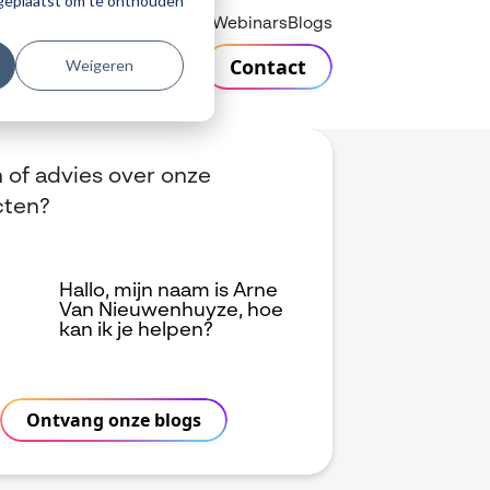
r geplaatst om te onthouden
Helpdesk
Webinars
Blogs
Contact
Weigeren
n
Support
Over Visiativ
 of advies over onze
cten?
Hallo, mijn naam is Arne
Van Nieuwenhuyze, hoe
kan ik je helpen?
Ontvang onze blogs