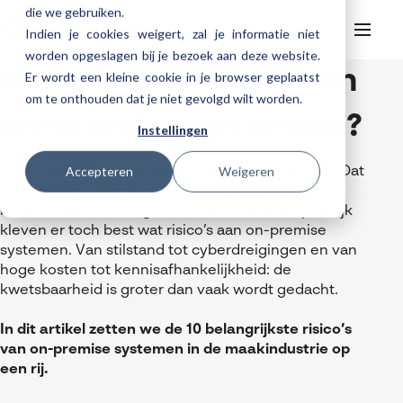
die we gebruiken.
Indien je cookies weigert, zal je informatie niet
worden opgeslagen bij je bezoek aan deze website.
Wat zijn de risico’s van
Er wordt een kleine cookie in je browser geplaatst
Helpdesk
Webinars
om te onthouden dat je niet gevolgd wilt worden.
Producten
on-premise systemen?
Instellingen
3DEXPERIENCE
Ontwerpen
Trainingen
Accepteren
Weigeren
Cloud services for SOLIDWORKS
CAD- en PDM-systemen die on-premise draaien. Dat
Manufacturing
SOLIDWORKS Design
voelt stevig, veilig en vertrouwd: de servers staan
Support
SOLIDWORKS trainingen
Klantverhalen over cloudbased werken
immers binnen de eigen muren. Maar in de praktijk
Databeheer & PLM
CATIA
DELMIA
AI in SOLIDWORKS Design
Over Visiativ
Helpdesk
kleven er toch best wat risico’s aan on-premise
3DEXPERIENCE trainingen
Cloudmigratie
Virtueel testen
3DEXPERIENCE
SOLIDWORKS CAM
SOLIDWORKS PDM
Cloud services gratis activeren
systemen. Van stilstand tot cyberdreigingen en van
Contact
Ons bedrijf
My Visiativ Login
hoge kosten tot kennisafhankelijkheid: de
Trainingskalender
Consultancy diensten
nTopology
Visiativ PLM
3DEXPERIENCE Cloud Simulation
SOLIDWORKS Design Ultimate
kwetsbaarheid is groter dan vaak wordt gedacht.
Werken bij Visiativ
Onderhoudscontract SOLIDWORKS
Meer
DriveWorks
ENOVIA
SOLIDWORKS Simulation
In dit artikel zetten we de 10 belangrijkste risico’s
Nieuws
Download SOLIDWORKS 2025
van on-premise systemen in de maakindustrie op
DraftSight
SOLIDWORKS Composer
Evenementen
een rij.
SOLIDWORKS Visualize