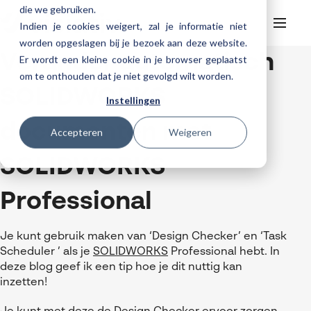
die we gebruiken.
Indien je cookies weigert, zal je informatie niet
worden opgeslagen bij je bezoek aan deze website.
Verander automatisch
Er wordt een kleine cookie in je browser geplaatst
Helpdesk
Webinars
om te onthouden dat je niet gevolgd wilt worden.
Producten
SOLIDWORKS
Instellingen
3DEXPERIENCE
Ontwerpen
documenten met
Trainingen
Accepteren
Weigeren
Cloud services for SOLIDWORKS
Manufacturing
SOLIDWORKS Design
Support
SOLIDWORKS trainingen
Klantverhalen over cloudbased werken
SOLIDWORKS
Databeheer & PLM
CATIA
DELMIA
AI in SOLIDWORKS Design
Over Visiativ
Helpdesk
3DEXPERIENCE trainingen
Cloudmigratie
Virtueel testen
3DEXPERIENCE
SOLIDWORKS CAM
SOLIDWORKS PDM
Cloud services gratis activeren
Professional
Contact
Ons bedrijf
My Visiativ Login
Trainingskalender
Consultancy diensten
nTopology
Visiativ PLM
3DEXPERIENCE Cloud Simulation
SOLIDWORKS Design Ultimate
Werken bij Visiativ
Onderhoudscontract SOLIDWORKS
Je kunt gebruik maken van ‘Design Checker’ en ‘Task
Meer
DriveWorks
ENOVIA
SOLIDWORKS Simulation
Scheduler ’ als je
SOLIDWORKS
Professional hebt. In
Nieuws
Download SOLIDWORKS 2025
deze blog geef ik een tip hoe je dit nuttig kan
DraftSight
SOLIDWORKS Composer
inzetten!
Evenementen
SOLIDWORKS Visualize