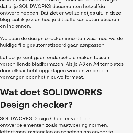
Je kunt met deze de Design Checker ervoor zorgen
Referenties
MyCAD Day 2026
dat al je SOLIDWORKS documenten hetzelfde
SOLIDWORKS Electrical
Acties en promoties
ontwerp hebben. Dat ziet er wel zo netjes uit. In deze
blog laat ik je zien hoe je dit zelfs kan automatiseren
SOLIDWORKS Inspection
Kennis
en inplannen.
Visiativ Customer Service
FAQs SOLIDWORKS
We gaan de design checker inrichten waarmee we de
Spare Parts Platform
huidige file geautomatiseerd gaan aanpassen.
Downloads
CATIA Composer
Let op, je kunt geen onderscheid maken tussen
verschillende bladformaten. Als je A3 en A4 templates
myCADtools
door elkaar hebt opgeslagen worden ze beiden
vervangen door het nieuwe formaat.
myPDMtools
Wat doet SOLIDWORKS
Design checker?
SOLIDWORKS Design Checker verifieert
ontwerpelementen zoals maatvoering normen,
lettertypen, materialen en schetsen om ervoor te