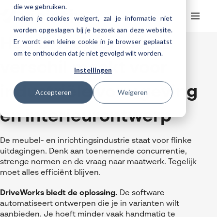
die we gebruiken.
Indien je cookies weigert, zal je informatie niet
worden opgeslagen bij je bezoek aan deze website.
Hoe DriveWorks het
Er wordt een kleine cookie in je browser geplaatst
Helpdesk
Webinars
om te onthouden dat je niet gevolgd wilt worden.
Producten
verschil maakt voor
Instellingen
3DEXPERIENCE
Ontwerpen
industriële vormgeving
Trainingen
Accepteren
Weigeren
Cloud services for SOLIDWORKS
Manufacturing
SOLIDWORKS Design
Support
SOLIDWORKS trainingen
Klantverhalen over cloudbased werken
en interieurontwerp
Databeheer & PLM
CATIA
DELMIA
AI in SOLIDWORKS Design
Over Visiativ
Helpdesk
3DEXPERIENCE trainingen
Cloudmigratie
Virtueel testen
3DEXPERIENCE
SOLIDWORKS CAM
SOLIDWORKS PDM
Cloud services gratis activeren
Contact
Ons bedrijf
De meubel- en inrichtingsindustrie staat voor flinke
My Visiativ Login
Trainingskalender
uitdagingen. Denk aan toenemende concurrentie,
Consultancy diensten
nTopology
Visiativ PLM
3DEXPERIENCE Cloud Simulation
SOLIDWORKS Design Ultimate
Werken bij Visiativ
strenge normen en de vraag naar maatwerk. Tegelijk
Onderhoudscontract SOLIDWORKS
moet alles efficiënt blijven.
Meer
DriveWorks
ENOVIA
SOLIDWORKS Simulation
Nieuws
Download SOLIDWORKS 2025
DraftSight
SOLIDWORKS Composer
DriveWorks biedt de oplossing.
De software
Evenementen
automatiseert ontwerpen die je in varianten wilt
SOLIDWORKS Visualize
aanbieden. Je hoeft minder vaak handmatig te