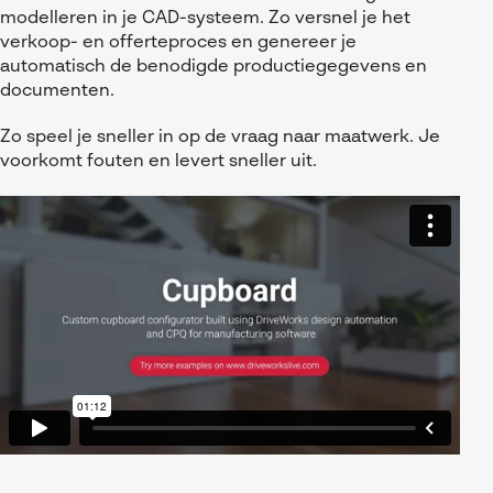
Referenties
MyCAD Day 2026
modelleren in je CAD-systeem. Zo versnel je het
SOLIDWORKS Electrical
verkoop- en offerteproces en genereer je
Acties en promoties
automatisch de benodigde productiegegevens en
SOLIDWORKS Inspection
Kennis
documenten.
Visiativ Customer Service
FAQs SOLIDWORKS
Zo speel je sneller in op de vraag naar maatwerk. Je
voorkomt fouten en levert sneller uit.
Spare Parts Platform
Downloads
CATIA Composer
myCADtools
myPDMtools