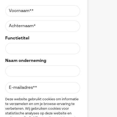
Referenties
MyCAD Day 2026
CAD
CAM
SOLIDWORKS Electrical
Acties en promoties
CATIA
SOLIDWORKS Inspection
Change Management
Kennis
Cloud
Visiativ Customer Service
Cloudmigratie
FAQs SOLIDWORKS
Data Management
Functietitel
Spare Parts Platform
Data Sharing
Downloads
DELMIA
CATIA Composer
Digital Transformation
Digital Twin
myCADtools
Naam onderneming
DraftSight
DriveWorks
myPDMtools
Electrical CAD
ENOVIA
Hardware
Kwaliteitscontrole
Legacy data
Deze website gebruikt cookies om informatie
te verzamelen en om je browse-ervaring te
Materials Management
verbeteren. Wij gebruiken cookies voor
Multi-CAD
statistische analyses op deze website en
myCADtools