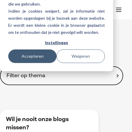
die we gebruiken.
Indien je cookies weigert, zal je informatie niet
worden opgeslagen bij je bezoek aan deze website.
SOLIDWORKS, CATIA, DELMIA, DriveWorks,
Er wordt een kleine cookie in je browser geplaatst
Helpdesk
Webinars
DraftSight en meer ...
om te onthouden dat je niet gevolgd wilt worden.
Producten
Instellingen
Visiativ Solutions Blog
3DEXPERIENCE
Ontwerpen
Trainingen
Accepteren
Weigeren
Cloud services for SOLIDWORKS
Manufacturing
SOLIDWORKS Design
Support
SOLIDWORKS trainingen
Klantverhalen over cloudbased werken
Databeheer & PLM
CATIA
DELMIA
AI in SOLIDWORKS Design
Over Visiativ
Filter op thema
Helpdesk
3DEXPERIENCE trainingen
Cloudmigratie
Virtueel testen
3DEXPERIENCE
SOLIDWORKS CAM
SOLIDWORKS PDM
Cloud services gratis activeren
Contact
Ons bedrijf
My Visiativ Login
Trainingskalender
Consultancy diensten
nTopology
Visiativ PLM
3DEXPERIENCE Cloud Simulation
SOLIDWORKS Design Ultimate
Toon alles
Werken bij Visiativ
Onderhoudscontract SOLIDWORKS
2D Drawings
Meer
DriveWorks
ENOVIA
SOLIDWORKS Simulation
3D CAD
Nieuws
Download SOLIDWORKS 2025
3DEXPERIENCE
DraftSight
SOLIDWORKS Composer
Wil je nooit onze blogs
Automatisering
Evenementen
BOM-management
missen?
SOLIDWORKS Visualize