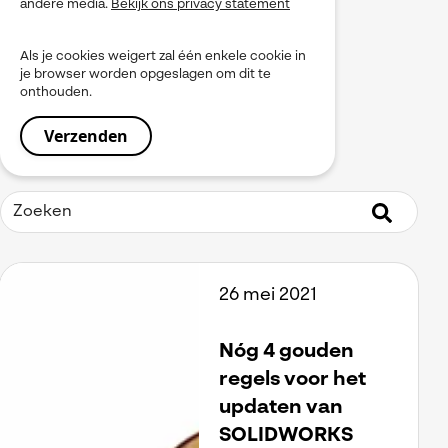
andere media.
Bekijk ons privacy statement
myPDMtools
PLM
Als je cookies weigert zal één enkele cookie in
Produceren
je browser worden opgeslagen om dit te
Product Data Management
onthouden.
Service
Simulation
Simulia
Software installeren
SOLIDWORKS
Tooling
Uitgelicht
Virtueel Testen
Visiativ Platform
26 mei 2021
Visiativ PLM
Visualiseren
Werkinstructies / Manuals
Nóg 4 gouden
regels voor het
updaten van
SOLIDWORKS