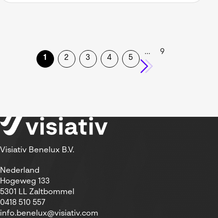
...
9
1
2
3
4
5
Visiativ Benelux B.V.
Nederland
Hogeweg 133
5301 LL Zaltbommel
0418 510 557
info.benelux@visiativ.com