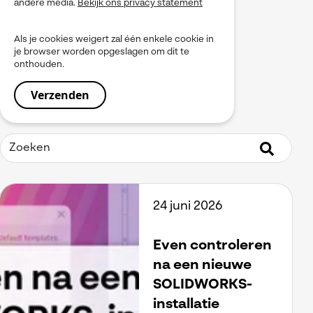
andere media.
Bekijk ons privacy statement
myPDMtools
PLM
Als je cookies weigert zal één enkele cookie in
Produceren
je browser worden opgeslagen om dit te
Product Data Management
onthouden.
Service
Simulation
Simulia
Software installeren
SOLIDWORKS
Tooling
Uitgelicht
Virtueel Testen
Visiativ Platform
24 juni 2026
Visiativ PLM
Visualiseren
Werkinstructies / Manuals
Even controleren
na een nieuwe
SOLIDWORKS-
installatie