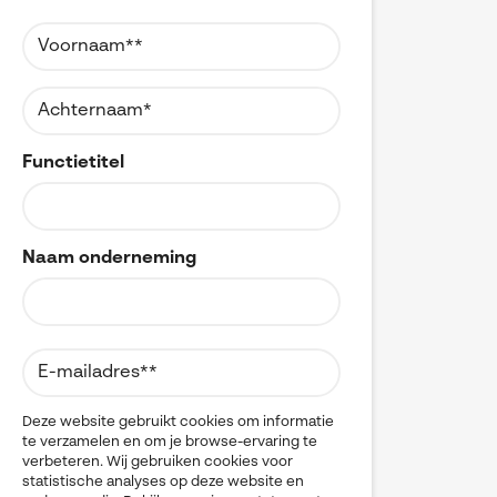
Referenties
MyCAD Day 2026
CAD
CAM
SOLIDWORKS Electrical
Acties en promoties
CATIA
SOLIDWORKS Inspection
Change Management
Kennis
Cloud
Visiativ Customer Service
Cloudmigratie
FAQs SOLIDWORKS
Data Management
Functietitel
Spare Parts Platform
Data Sharing
Downloads
DELMIA
CATIA Composer
Digital Transformation
Digital Twin
myCADtools
Naam onderneming
DraftSight
DriveWorks
myPDMtools
Electrical CAD
ENOVIA
Hardware
Kwaliteitscontrole
Legacy data
Deze website gebruikt cookies om informatie
te verzamelen en om je browse-ervaring te
Materials Management
verbeteren. Wij gebruiken cookies voor
Multi-CAD
statistische analyses op deze website en
myCADtools