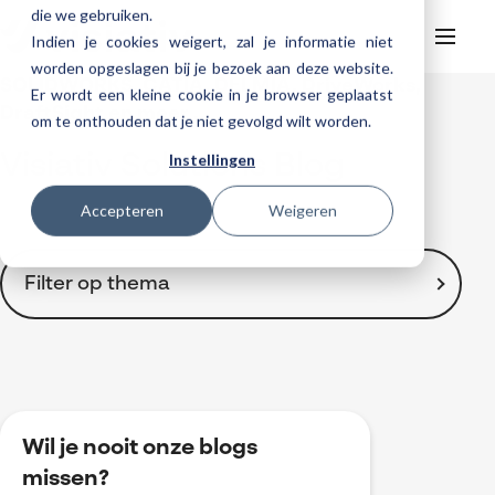
die we gebruiken.
Indien je cookies weigert, zal je informatie niet
worden opgeslagen bij je bezoek aan deze website.
SOLIDWORKS, CATIA, DELMIA, DriveWorks,
Er wordt een kleine cookie in je browser geplaatst
Helpdesk
Webinars
DraftSight en meer ...
om te onthouden dat je niet gevolgd wilt worden.
Producten
Instellingen
Visiativ Solutions Blog
3DEXPERIENCE
Ontwerpen
Trainingen
Accepteren
Weigeren
Cloud services for SOLIDWORKS
Manufacturing
SOLIDWORKS Design
Support
SOLIDWORKS trainingen
Klantverhalen over cloudbased werken
Databeheer & PLM
CATIA
DELMIA
AI in SOLIDWORKS Design
Over Visiativ
Filter op thema
Helpdesk
3DEXPERIENCE trainingen
Cloudmigratie
Virtueel testen
3DEXPERIENCE
SOLIDWORKS CAM
SOLIDWORKS PDM
Cloud services gratis activeren
Contact
Ons bedrijf
My Visiativ Login
Trainingskalender
Consultancy diensten
nTopology
Visiativ PLM
3DEXPERIENCE Cloud Simulation
SOLIDWORKS Design Ultimate
Toon alles
Werken bij Visiativ
Onderhoudscontract SOLIDWORKS
2D Drawings
Meer
DriveWorks
ENOVIA
SOLIDWORKS Simulation
3D CAD
Nieuws
Download SOLIDWORKS 2025
3DEXPERIENCE
DraftSight
SOLIDWORKS Composer
Wil je nooit onze blogs
Automatisering
Evenementen
BOM-management
missen?
SOLIDWORKS Visualize