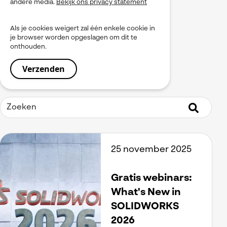
andere media.
Bekijk ons privacy statement
myPDMtools
PLM
Als je cookies weigert zal één enkele cookie in
Produceren
je browser worden opgeslagen om dit te
Product Data Management
onthouden.
Service
Simulation
Simulia
Software installeren
SOLIDWORKS
Tooling
Uitgelicht
Virtueel Testen
Visiativ Platform
25 november 2025
Visiativ PLM
Visualiseren
Werkinstructies / Manuals
Gratis webinars:
What's New in
SOLIDWORKS
2026