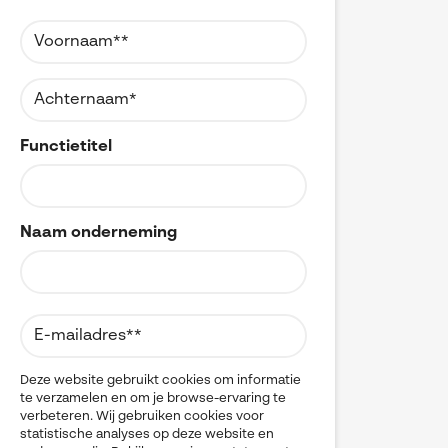
Referenties
MyCAD Day 2026
CAD
CAM
SOLIDWORKS Electrical
Acties en promoties
CATIA
SOLIDWORKS Inspection
Change Management
Kennis
Cloud
Visiativ Customer Service
Cloudmigratie
FAQs SOLIDWORKS
Data Management
Functietitel
Spare Parts Platform
Data Sharing
Downloads
DELMIA
CATIA Composer
Digital Transformation
Digital Twin
myCADtools
Naam onderneming
DraftSight
DriveWorks
myPDMtools
Electrical CAD
ENOVIA
Hardware
Kwaliteitscontrole
Legacy data
Deze website gebruikt cookies om informatie
te verzamelen en om je browse-ervaring te
Materials Management
verbeteren. Wij gebruiken cookies voor
Multi-CAD
statistische analyses op deze website en
myCADtools