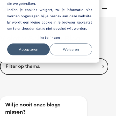
die we gebruiken.
Indien je cookies weigert, zal je informatie niet
worden opgeslagen bij je bezoek aan deze website.
SOLIDWORKS, CATIA, DELMIA, DriveWorks,
Er wordt een kleine cookie in je browser geplaatst
Helpdesk
Webinars
DraftSight en meer ...
om te onthouden dat je niet gevolgd wilt worden.
Producten
Instellingen
Visiativ Solutions Blog
3DEXPERIENCE
Ontwerpen
Trainingen
Accepteren
Weigeren
Cloud services for SOLIDWORKS
Manufacturing
SOLIDWORKS Design
Support
SOLIDWORKS trainingen
Klantverhalen over cloudbased werken
Databeheer & PLM
CATIA
DELMIA
AI in SOLIDWORKS Design
Over Visiativ
Filter op thema
Helpdesk
3DEXPERIENCE trainingen
Cloudmigratie
Virtueel testen
3DEXPERIENCE
SOLIDWORKS CAM
SOLIDWORKS PDM
Cloud services gratis activeren
Contact
Ons bedrijf
My Visiativ Login
Trainingskalender
Consultancy diensten
nTopology
Visiativ PLM
3DEXPERIENCE Cloud Simulation
SOLIDWORKS Design Ultimate
Toon alles
Werken bij Visiativ
Onderhoudscontract SOLIDWORKS
2D Drawings
Meer
DriveWorks
ENOVIA
SOLIDWORKS Simulation
3D CAD
Nieuws
Download SOLIDWORKS 2025
3DEXPERIENCE
DraftSight
SOLIDWORKS Composer
Wil je nooit onze blogs
Automatisering
Evenementen
BOM-management
missen?
SOLIDWORKS Visualize