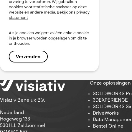
ervaring te verbeteren. Wij gebruiken
cookies voor statistische analyses op deze
website en andere media.
Bekijk ons privacy
statement
Als je cookies weigert zal één enkele cookie
in je browser worden opgeslagen om dit te
onthouden.
Onze oplossingen
SOLIDWORKS Pro
3DEXPERIENCE
Visiativ Benelux B.V.
SOLIDWORKS Sim
Nederland
DriveWorks
Hogeweg 133
Data Managemen
5301 LL Zaltbommel
Bestel Online