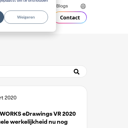
r geplaatst om te onthouden
Helpdesk
Webinars
Blogs
Contact
Weigeren
n
Support
Over Visiativ
rt 2020
WORKS eDrawings VR 2020
uele werkelijkheid nu nog