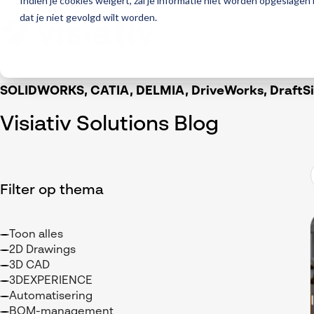
Indien je cookies weigert, zal je informatie niet worden opgeslagen
dat je niet gevolgd wilt worden.
SOLIDWORKS, CATIA, DELMIA, DriveWorks, DraftSig
Visiativ Solutions Blog
Filter op thema
Toon alles
2D Drawings
3D CAD
3DEXPERIENCE
Automatisering
BOM-management