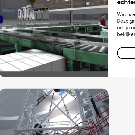
echte
Wat is 
Deze gr
om je on
bekijke