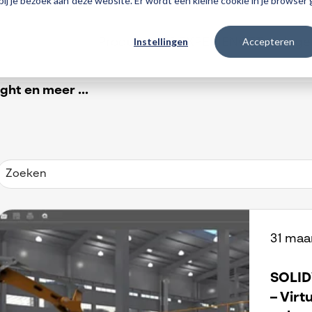
 bij je bezoek aan deze website. Er wordt een kleine cookie in je browse
Instellingen
Accepteren
Producten
3DEXPERIENCE
Traininge
ht en meer ...
31 maa
SOLID
– Virt