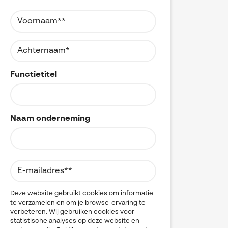
Referenties
MyCAD Day 2026
CAD
CAM
SOLIDWORKS Electrical
Acties en promoties
CATIA
SOLIDWORKS Inspection
Change Management
Kennis
Cloud
Visiativ Customer Service
Cloudmigratie
FAQs SOLIDWORKS
Data Management
Functietitel
Spare Parts Platform
Data Sharing
Downloads
DELMIA
CATIA Composer
Digital Transformation
Digital Twin
myCADtools
Naam onderneming
DraftSight
DriveWorks
myPDMtools
Electrical CAD
ENOVIA
Hardware
Kwaliteitscontrole
Legacy data
Deze website gebruikt cookies om informatie
te verzamelen en om je browse-ervaring te
Materials Management
verbeteren. Wij gebruiken cookies voor
Multi-CAD
statistische analyses op deze website en
myCADtools