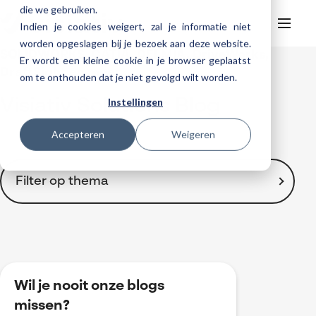
die we gebruiken.
Indien je cookies weigert, zal je informatie niet
worden opgeslagen bij je bezoek aan deze website.
SOLIDWORKS, CATIA, DELMIA, DriveWorks,
Er wordt een kleine cookie in je browser geplaatst
Helpdesk
Webinars
DraftSight en meer ...
om te onthouden dat je niet gevolgd wilt worden.
Producten
Instellingen
Visiativ Solutions Blog
3DEXPERIENCE
Ontwerpen
Trainingen
Accepteren
Weigeren
Cloud services for SOLIDWORKS
Manufacturing
SOLIDWORKS Design
Support
SOLIDWORKS trainingen
Klantverhalen over cloudbased werken
Databeheer & PLM
CATIA
DELMIA
AI in SOLIDWORKS Design
Over Visiativ
Filter op thema
Helpdesk
3DEXPERIENCE trainingen
Cloudmigratie
Virtueel testen
3DEXPERIENCE
SOLIDWORKS CAM
SOLIDWORKS PDM
Cloud services gratis activeren
Contact
Ons bedrijf
My Visiativ Login
Trainingskalender
Consultancy diensten
nTopology
Visiativ PLM
3DEXPERIENCE Cloud Simulation
SOLIDWORKS Design Ultimate
Toon alles
Werken bij Visiativ
Onderhoudscontract SOLIDWORKS
2D Drawings
Meer
DriveWorks
ENOVIA
SOLIDWORKS Simulation
3D CAD
Nieuws
Download SOLIDWORKS 2025
3DEXPERIENCE
DraftSight
SOLIDWORKS Composer
Wil je nooit onze blogs
Automatisering
Evenementen
BOM-management
missen?
SOLIDWORKS Visualize