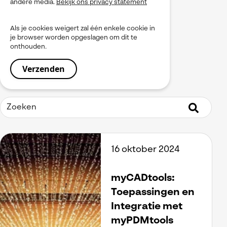
andere media.
Bekijk ons privacy statement
myPDMtools
PLM
Als je cookies weigert zal één enkele cookie in
Produceren
je browser worden opgeslagen om dit te
Product Data Management
onthouden.
Service
Simulation
Simulia
Software installeren
SOLIDWORKS
Tooling
Uitgelicht
Virtueel Testen
Visiativ Platform
16 oktober 2024
Visiativ PLM
Visualiseren
Werkinstructies / Manuals
myCADtools:
Toepassingen en
Integratie met
myPDMtools