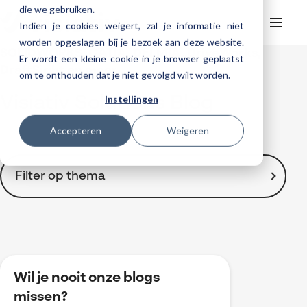
die we gebruiken.
Indien je cookies weigert, zal je informatie niet
worden opgeslagen bij je bezoek aan deze website.
SOLIDWORKS, CATIA, DELMIA, DriveWorks,
Er wordt een kleine cookie in je browser geplaatst
Helpdesk
Webinars
DraftSight en meer ...
om te onthouden dat je niet gevolgd wilt worden.
Producten
Instellingen
Visiativ Solutions Blog
3DEXPERIENCE
Ontwerpen
Trainingen
Accepteren
Weigeren
Cloud services for SOLIDWORKS
Manufacturing
SOLIDWORKS Design
Support
SOLIDWORKS trainingen
Klantverhalen over cloudbased werken
Databeheer & PLM
CATIA
DELMIA
AI in SOLIDWORKS Design
Over Visiativ
Filter op thema
Helpdesk
3DEXPERIENCE trainingen
Cloudmigratie
Virtueel testen
3DEXPERIENCE
SOLIDWORKS CAM
SOLIDWORKS PDM
Cloud services gratis activeren
Contact
Ons bedrijf
My Visiativ Login
Trainingskalender
Consultancy diensten
nTopology
Visiativ PLM
3DEXPERIENCE Cloud Simulation
SOLIDWORKS Design Ultimate
Toon alles
Werken bij Visiativ
Onderhoudscontract SOLIDWORKS
2D Drawings
Meer
DriveWorks
ENOVIA
SOLIDWORKS Simulation
3D CAD
Nieuws
Download SOLIDWORKS 2025
3DEXPERIENCE
DraftSight
SOLIDWORKS Composer
Wil je nooit onze blogs
Automatisering
Evenementen
BOM-management
missen?
SOLIDWORKS Visualize