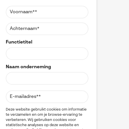
Referenties
MyCAD Day 2026
CAD
CAM
SOLIDWORKS Electrical
Acties en promoties
CATIA
SOLIDWORKS Inspection
Change Management
Kennis
Cloud
Visiativ Customer Service
Cloudmigratie
FAQs SOLIDWORKS
Data Management
Functietitel
Spare Parts Platform
Data Sharing
Downloads
DELMIA
CATIA Composer
Digital Transformation
Digital Twin
myCADtools
Naam onderneming
DraftSight
DriveWorks
myPDMtools
Electrical CAD
ENOVIA
Hardware
Kwaliteitscontrole
Legacy data
Deze website gebruikt cookies om informatie
te verzamelen en om je browse-ervaring te
Materials Management
verbeteren. Wij gebruiken cookies voor
Multi-CAD
statistische analyses op deze website en
myCADtools