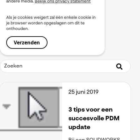
andere media.
Bekijk ons privacy statement
myPDMtools
PLM
Als je cookies weigert zal één enkele cookie in
Produceren
je browser worden opgeslagen om dit te
Product Data Management
onthouden.
Service
Simulation
Simulia
Software installeren
SOLIDWORKS
Tooling
Uitgelicht
Virtueel Testen
Visiativ Platform
25 juni 2019
Visiativ PLM
Visualiseren
Werkinstructies / Manuals
3 tips voor een
succesvolle PDM
update