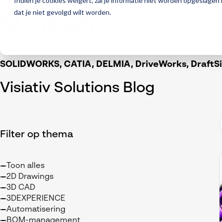
Indien je cookies weigert, zal je informatie niet worden opgeslagen
dat je niet gevolgd wilt worden.
SOLIDWORKS, CATIA, DELMIA, DriveWorks, DraftSig
Visiativ Solutions Blog
Filter op thema
Toon alles
2D Drawings
3D CAD
3DEXPERIENCE
Automatisering
BOM-management