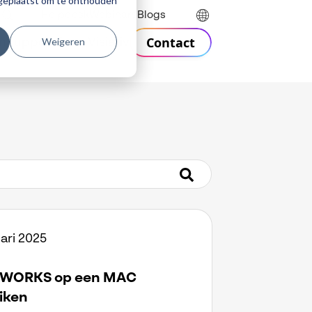
r geplaatst om te onthouden
Helpdesk
Webinars
Blogs
Contact
Weigeren
n
Support
Over Visiativ
ari 2025
DWORKS op een MAC
iken