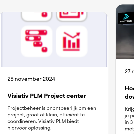
27 
28 november 2024
Ho
Visiativ PLM Project center
dow
Projectbeheer is onontbeerlijk om een
Kri
project, groot of klein, efficiënt te
je p
coördineren. Visiativ PLM biedt
in 3
hiervoor oplossing.
met