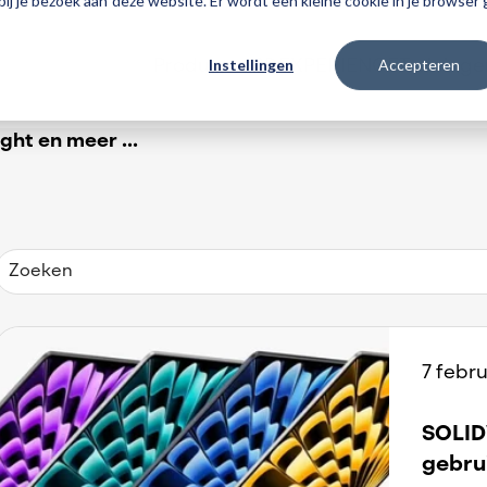
 bij je bezoek aan deze website. Er wordt een kleine cookie in je browse
Instellingen
Accepteren
Producten
3DEXPERIENCE
Traininge
ht en meer ...
7 febru
SOLI
gebru