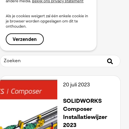
andere media.
Bekijk ons privacy statement
myPDMtools
PLM
Als je cookies weigert zal één enkele cookie in
Produceren
je browser worden opgeslagen om dit te
Product Data Management
onthouden.
Service
Simulation
Simulia
Software installeren
SOLIDWORKS
Tooling
Uitgelicht
Virtueel Testen
Visiativ Platform
20 juli 2023
Visiativ PLM
Visualiseren
Werkinstructies / Manuals
SOLIDWORKS
Composer
Installatiewijzer
2023