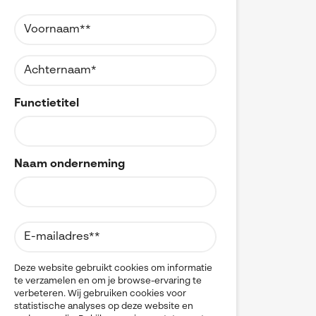
Referenties
MyCAD Day 2026
CAD
CAM
SOLIDWORKS Electrical
Acties en promoties
CATIA
SOLIDWORKS Inspection
Change Management
Kennis
Cloud
Visiativ Customer Service
Cloudmigratie
FAQs SOLIDWORKS
Data Management
Functietitel
Spare Parts Platform
Data Sharing
Downloads
DELMIA
CATIA Composer
Digital Transformation
Digital Twin
myCADtools
Naam onderneming
DraftSight
DriveWorks
myPDMtools
Electrical CAD
ENOVIA
Hardware
Kwaliteitscontrole
Legacy data
Deze website gebruikt cookies om informatie
te verzamelen en om je browse-ervaring te
Materials Management
verbeteren. Wij gebruiken cookies voor
Multi-CAD
statistische analyses op deze website en
myCADtools