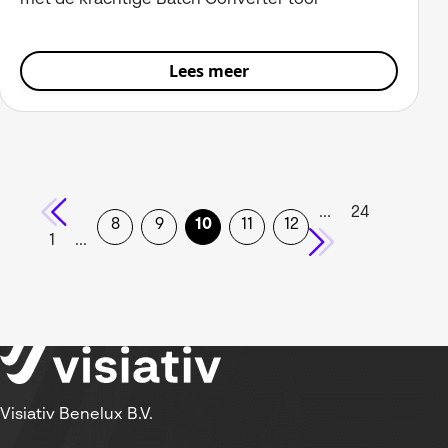
met de krachtige Batch Converter tool
Lees meer
...
24
8
9
10
11
12
1
...
Visiativ Benelux B.V.