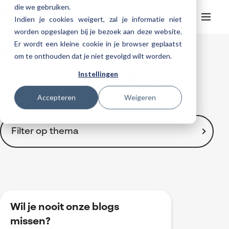
die we gebruiken.
Indien je cookies weigert, zal je informatie niet
worden opgeslagen bij je bezoek aan deze website.
SOLIDWORKS, CATIA, DELMIA, DriveWorks,
Er wordt een kleine cookie in je browser geplaatst
Helpdesk
Webinars
DraftSight en meer ...
om te onthouden dat je niet gevolgd wilt worden.
Producten
Instellingen
Visiativ Solutions Blog
3DEXPERIENCE
Ontwerpen
Trainingen
Accepteren
Weigeren
Cloud services for SOLIDWORKS
Manufacturing
SOLIDWORKS Design
Support
SOLIDWORKS trainingen
Klantverhalen over cloudbased werken
Databeheer & PLM
CATIA
DELMIA
AI in SOLIDWORKS Design
Over Visiativ
Filter op thema
Helpdesk
3DEXPERIENCE trainingen
Cloudmigratie
Virtueel testen
3DEXPERIENCE
SOLIDWORKS CAM
SOLIDWORKS PDM
Cloud services gratis activeren
Contact
Ons bedrijf
My Visiativ Login
Trainingskalender
Consultancy diensten
nTopology
Visiativ PLM
3DEXPERIENCE Cloud Simulation
SOLIDWORKS Design Ultimate
Toon alles
Werken bij Visiativ
Onderhoudscontract SOLIDWORKS
2D Drawings
Meer
DriveWorks
ENOVIA
SOLIDWORKS Simulation
3D CAD
Nieuws
Download SOLIDWORKS 2025
3DEXPERIENCE
DraftSight
SOLIDWORKS Composer
Wil je nooit onze blogs
Automatisering
Evenementen
BOM-management
missen?
SOLIDWORKS Visualize