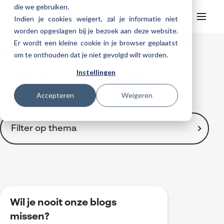
die we gebruiken.
Indien je cookies weigert, zal je informatie niet
worden opgeslagen bij je bezoek aan deze website.
SOLIDWORKS, CATIA, DELMIA, DriveWorks,
Er wordt een kleine cookie in je browser geplaatst
Helpdesk
Webinars
DraftSight en meer ...
om te onthouden dat je niet gevolgd wilt worden.
Producten
Instellingen
Visiativ Solutions Blog
3DEXPERIENCE
Ontwerpen
Trainingen
Accepteren
Weigeren
Cloud services for SOLIDWORKS
Manufacturing
SOLIDWORKS Design
Support
SOLIDWORKS trainingen
Klantverhalen over cloudbased werken
Databeheer & PLM
CATIA
DELMIA
AI in SOLIDWORKS Design
Over Visiativ
Filter op thema
Helpdesk
3DEXPERIENCE trainingen
Cloudmigratie
Virtueel testen
3DEXPERIENCE
SOLIDWORKS CAM
SOLIDWORKS PDM
Cloud services gratis activeren
Contact
Ons bedrijf
My Visiativ Login
Trainingskalender
Consultancy diensten
nTopology
Visiativ PLM
3DEXPERIENCE Cloud Simulation
SOLIDWORKS Design Ultimate
Toon alles
Werken bij Visiativ
Onderhoudscontract SOLIDWORKS
2D Drawings
Meer
DriveWorks
ENOVIA
SOLIDWORKS Simulation
3D CAD
Nieuws
Download SOLIDWORKS 2025
3DEXPERIENCE
DraftSight
SOLIDWORKS Composer
Wil je nooit onze blogs
Automatisering
Evenementen
BOM-management
missen?
SOLIDWORKS Visualize