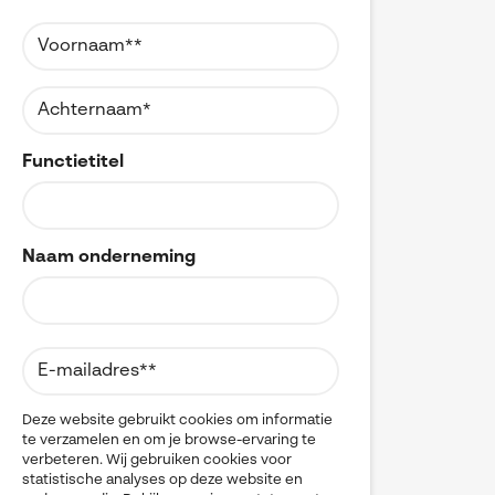
Referenties
MyCAD Day 2026
CAD
CAM
SOLIDWORKS Electrical
Acties en promoties
CATIA
SOLIDWORKS Inspection
Change Management
Kennis
Cloud
Visiativ Customer Service
Cloudmigratie
FAQs SOLIDWORKS
Data Management
Functietitel
Spare Parts Platform
Data Sharing
Downloads
DELMIA
CATIA Composer
Digital Transformation
Digital Twin
myCADtools
Naam onderneming
DraftSight
DriveWorks
myPDMtools
Electrical CAD
ENOVIA
Hardware
Kwaliteitscontrole
Legacy data
Deze website gebruikt cookies om informatie
te verzamelen en om je browse-ervaring te
Materials Management
verbeteren. Wij gebruiken cookies voor
Multi-CAD
statistische analyses op deze website en
myCADtools