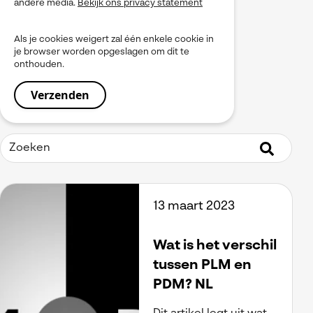
andere media.
Bekijk ons privacy statement
myPDMtools
PLM
Als je cookies weigert zal één enkele cookie in
Produceren
je browser worden opgeslagen om dit te
Product Data Management
onthouden.
Service
Simulation
Simulia
Software installeren
SOLIDWORKS
Tooling
Uitgelicht
Virtueel Testen
Visiativ Platform
13 maart 2023
Visiativ PLM
Visualiseren
Werkinstructies / Manuals
Wat is het verschil
tussen PLM en
PDM? NL