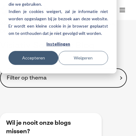
die we gebruiken.
Indien je cookies weigert, zal je informatie niet
worden opgeslagen bij je bezoek aan deze website.
SOLIDWORKS, CATIA, DELMIA, DriveWorks,
Er wordt een kleine cookie in je browser geplaatst
Helpdesk
Webinars
DraftSight en meer ...
om te onthouden dat je niet gevolgd wilt worden.
Producten
Instellingen
Visiativ Solutions Blog
3DEXPERIENCE
Ontwerpen
Trainingen
Accepteren
Weigeren
Cloud services for SOLIDWORKS
Manufacturing
SOLIDWORKS Design
Support
SOLIDWORKS trainingen
Klantverhalen over cloudbased werken
Databeheer & PLM
CATIA
DELMIA
AI in SOLIDWORKS Design
Over Visiativ
Filter op thema
Helpdesk
3DEXPERIENCE trainingen
Cloudmigratie
Virtueel testen
3DEXPERIENCE
SOLIDWORKS CAM
SOLIDWORKS PDM
Cloud services gratis activeren
Contact
Ons bedrijf
My Visiativ Login
Trainingskalender
Consultancy diensten
nTopology
Visiativ PLM
3DEXPERIENCE Cloud Simulation
SOLIDWORKS Design Ultimate
Toon alles
Werken bij Visiativ
Onderhoudscontract SOLIDWORKS
2D Drawings
Meer
DriveWorks
ENOVIA
SOLIDWORKS Simulation
3D CAD
Nieuws
Download SOLIDWORKS 2025
3DEXPERIENCE
DraftSight
SOLIDWORKS Composer
Wil je nooit onze blogs
Automatisering
Evenementen
BOM-management
missen?
SOLIDWORKS Visualize