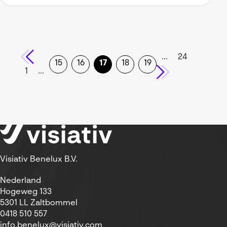
...
24
15
16
17
18
19
1
...
Visiativ Benelux B.V.
Nederland
Hogeweg 133
5301 LL Zaltbommel
0418 510 557
info.benelux@visiativ.com