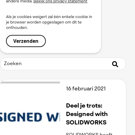
andere media.
Bekijk ons privacy statement
myPDMtools
PLM
Als je cookies weigert zal één enkele cookie in
Produceren
je browser worden opgeslagen om dit te
Product Data Management
onthouden.
Service
Simulation
Simulia
Software installeren
SOLIDWORKS
Tooling
Uitgelicht
Virtueel Testen
Visiativ Platform
16 februari 2021
Visiativ PLM
Visualiseren
Werkinstructies / Manuals
Deel je trots:
Designed with
SOLIDWORKS