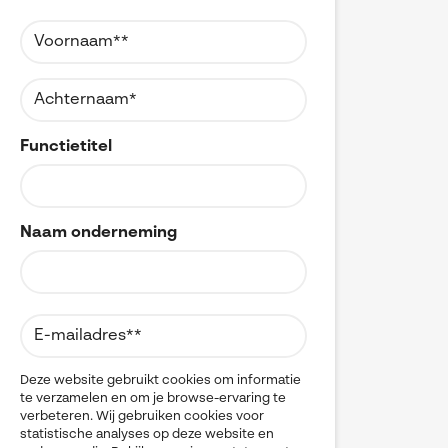
Referenties
MyCAD Day 2026
CAD
CAM
SOLIDWORKS Electrical
Acties en promoties
CATIA
SOLIDWORKS Inspection
Change Management
Kennis
Cloud
Visiativ Customer Service
Cloudmigratie
FAQs SOLIDWORKS
Data Management
Functietitel
Spare Parts Platform
Data Sharing
Downloads
DELMIA
CATIA Composer
Digital Transformation
Digital Twin
myCADtools
Naam onderneming
DraftSight
DriveWorks
myPDMtools
Electrical CAD
ENOVIA
Hardware
Kwaliteitscontrole
Legacy data
Deze website gebruikt cookies om informatie
te verzamelen en om je browse-ervaring te
Materials Management
verbeteren. Wij gebruiken cookies voor
Multi-CAD
statistische analyses op deze website en
myCADtools