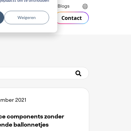
r geplaatst om te onthouden
Helpdesk
Webinars
Blogs
Contact
Weigeren
n
Support
Over Visiativ
ember 2021
ce components zonder
ende ballonnetjes