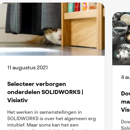
11 augustus 2021
4 a
Selecteer verborgen
onderdelen SOLIDWORKS |
Dow
Visiativ
ma
Vis
Het werken in samenstellingen in
SOLIDWORKS is over het algemeen erg
Dow
intuïtief. Maar soms kan het een
Soli