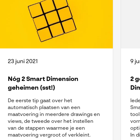
23 juni 2021
9 ju
Nóg 2 Smart Dimension
2 
geheimen (sst!)
Dim
De eerste tip gaat over het
Ied
automatisch plaatsen van een
Sma
maatvoering in meerdere drawings en
too
views, de tweede over het instellen
vorm
van de stappen waarmee je een
opti
maatvoering vergroot of verkleint.
In di