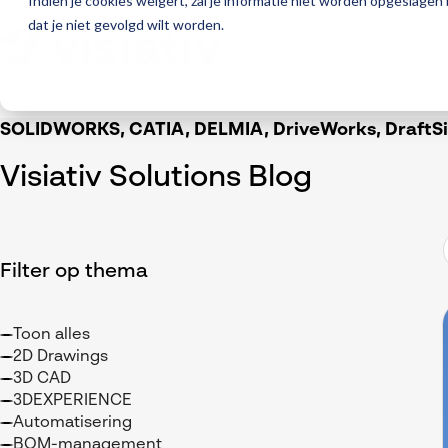
Indien je cookies weigert, zal je informatie niet worden opgeslagen
dat je niet gevolgd wilt worden.
SOLIDWORKS, CATIA, DELMIA, DriveWorks, DraftSig
Visiativ Solutions Blog
Filter op thema
Toon alles
2D Drawings
3D CAD
3DEXPERIENCE
Automatisering
BOM-management