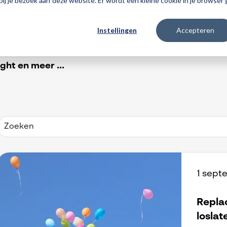
 bij je bezoek aan deze website. Er wordt een kleine cookie in je browse
Instellingen
Accepteren
Producten
3DEXPERIENCE
Traininge
ht en meer ...
1 sept
Repla
loslat