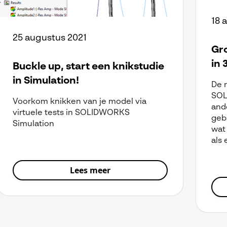
18 
25 augustus 2021
Gr
in 
Buckle up, start een knikstudie
in Simulation!
De 
SOL
Voorkom knikken van je model via
and
virtuele tests in SOLIDWORKS
gebr
Simulation
wat
als 
Lees meer