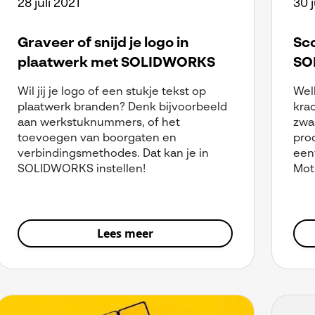
28 juli 2021
30 
Graveer of snijd je logo in
Sco
plaatwerk met SOLIDWORKS
SO
Wil jij je logo of een stukje tekst op
Wel
plaatwerk branden? Denk bijvoorbeeld
kra
aan werkstuknummers, of het
zwaa
toevoegen van boorgaten en
pro
verbindingsmethodes. Dat kan je in
een
SOLIDWORKS instellen!
Mot
Lees meer